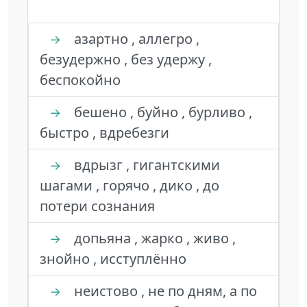
азартно , аллегро ,
→
безудержно , без удержу ,
беспокойно
бешено , буйно , бурливо ,
→
быстро , вдребезги
вдрызг , гигантскими
→
шагами , горячо , дико , до
потери сознания
допьяна , жарко , живо ,
→
знойно , исступлённо
неистово , не по дням, а по
→