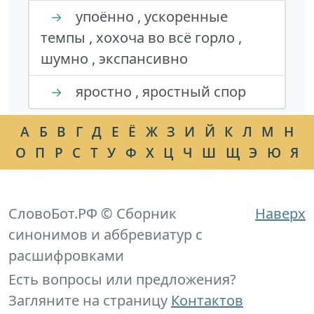
упоённо , ускоренные
→
темпы , хохоча во всё горло ,
шумно , экспансивно
яростно , яростный спор
→
А
Б
В
Г
Д
Е
Ё
Ж
З
И
Й
К
Л
М
Н
О
П
Р
С
Т
У
Ф
Х
Ц
Ч
Ш
Щ
Э
Ю
Я
СловоБот.РФ © Сборник
Наверх
синонимов и аббревиатур с
расшифровками
Есть вопросы или предложения?
Загляните на страницу
Контактов