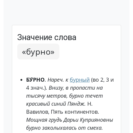
Значение слова
«бурно»
БУ́РНО
.
Нареч. к
бурный
(во 2, 3 и
4 знач.).
Внизу, в пропасти на
тысячу метров, бурно течет
красивый синий Пяндж.
Н.
Вавилов, Пять континентов.
Мощная грудь Дарьи Куприяновны
бурно заколыхалась от смеха.