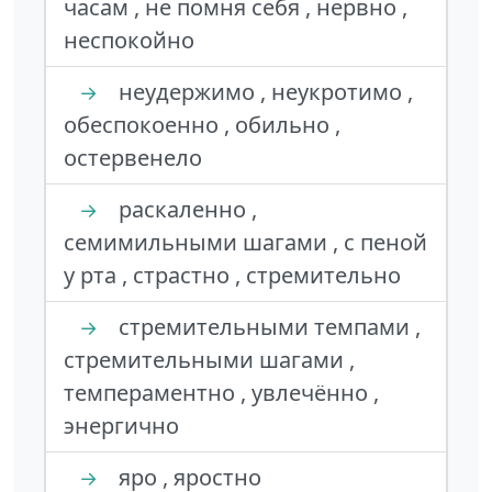
часам , не помня себя , нервно ,
неспокойно
неудержимо , неукротимо ,
→
обеспокоенно , обильно ,
остервенело
раскаленно ,
→
семимильными шагами , с пеной
у рта , страстно , стремительно
стремительными темпами ,
→
стремительными шагами ,
темпераментно , увлечённо ,
энергично
яро , яростно
→