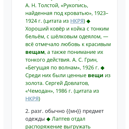
А. Н. Толстой, «Рукопись,
найденная под кроватью», 1923–
1924 г.
(цитата из
НКРЯ
)
◆
Хороший ковёр и койка с тонким
бельём, с шёлковым одеялом, —
всё отмечало любовь к красивым
вещам
, а также понимание их
тонкого действия.
А. С. Грин,
«Бегущая по волнам», 1926 г.
◆
Среди них были ценные
вещи
из
золота.
Сергей Довлатов,
«Чемодан», 1986 г.
(цитата из
НКРЯ
)
2.
разг.
обычно {{мн}}
предмет
одежды
◆
Лаптев отдал
распоряжение выгружать