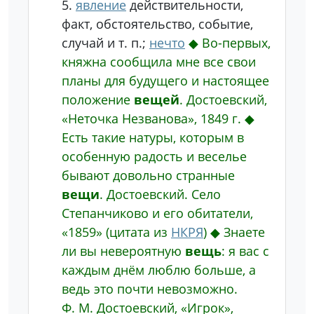
5.
явление
действительности,
факт, обстоятельство, событие,
случай и т. п.;
нечто
◆
Во-первых,
княжна сообщила мне все свои
планы для будущего и настоящее
положение
вещей
.
Достоевский,
«Неточка Незванова», 1849 г.
◆
Есть такие натуры, которым в
особенную радость и веселье
бывают довольно странные
вещи
.
Достоевский. Село
Степанчиково и его обитатели,
«1859»
(цитата из
НКРЯ
)
◆
Знаете
ли вы невероятную
вещь
: я вас с
каждым днём люблю больше, а
ведь это почти невозможно.
Ф. М. Достоевский, «Игрок»,