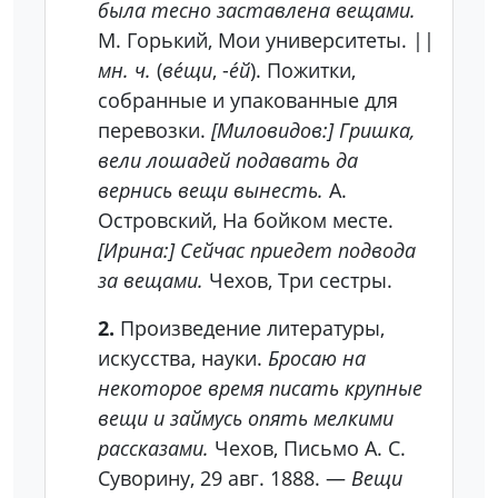
была тесно заставлена вещами.
М. Горький, Мои университеты. ||
мн. ч.
(
ве́щи
, -
е́й
). Пожитки,
собранные и упакованные для
перевозки.
[Миловидов:] Гришка,
вели лошадей подавать да
вернись вещи вынесть.
А.
Островский, На бойком месте.
[Ирина:] Сейчас приедет подвода
за вещами.
Чехов, Три сестры.
2.
Произведение литературы,
искусства, науки.
Бросаю на
некоторое время писать крупные
вещи и займусь опять мелкими
рассказами.
Чехов, Письмо А. С.
Суворину, 29 авг. 1888. —
Вещи