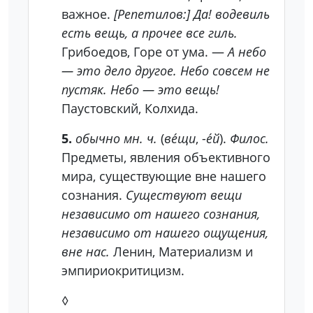
важное.
[Репетилов:] Да! водевиль
есть вещь, а прочее все гиль.
Грибоедов, Горе от ума. —
А небо
— это дело другое. Небо совсем не
пустяк. Небо — это вещь!
Паустовский, Колхида.
5.
обычно мн. ч.
(
ве́щи
, -
е́й
).
Филос.
Предметы, явления объективного
мира, существующие вне нашего
сознания.
Существуют вещи
независимо от нашего сознания,
независимо от нашего ощущения,
вне нас.
Ленин, Материализм и
эмпириокритицизм.
◊