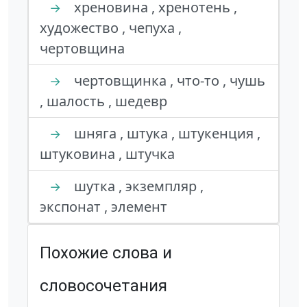
хреновина , хренотень ,
→
художество , чепуха ,
чертовщина
чертовщинка , что-то , чушь
→
, шалость , шедевр
шняга , штука , штукенция ,
→
штуковина , штучка
шутка , экземпляр ,
→
экспонат , элемент
Похожие слова и
словосочетания