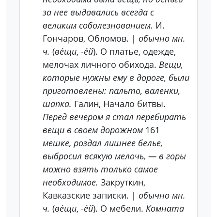
за нее выдавались всегда с
великим соболезнованием.
И.
Гончаров, Обломов. |
обычно мн.
ч.
(
ве́щи
, -
е́й
). О платье, одежде,
мелочах личного обихода.
Вещи,
которые нужны ему в дороге, были
приготовлены: пальто, валенки,
шапка.
Галин, Начало битвы.
Перед вечером я стал перебирать
вещи в своем дорожном
161
мешке, роздал лишнее белье,
выбросил всякую мелочь, — в горы
можно взять только самое
необходимое.
Закруткин,
Кавказские записки. |
обычно мн.
ч.
(
ве́щи
, -
е́й
). О мебели.
Комната