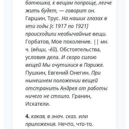
батюшка, к вещам попроще, легче
жить будет, — говорит он.
Гаршин, Трус.
На наших глазах в
эти годы [с 1917 по 1921]
происходили необычайные вещи.
Горбатов, Мое поколение. ||
мн.
ч.
(
ве́щи
, -
е́й
). Обстоятельства,
условия дела.
И скоро силою
вещей Мы очутилися в Париже.
Пушкин, Евгений Онегин.
При
нынешнем положении вещей
отстранить Андрея от работы
ничего не стоило.
Гранин,
Искатели.
4.
какая, в знач. сказ.
или
приложения.
Нечто, что-то.