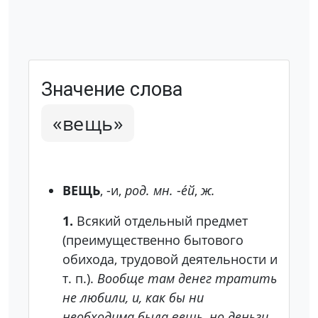
Значение слова
«вещь»
ВЕЩЬ
, -и,
род. мн.
-
е́й
,
ж.
1.
Всякий отдельный предмет
(преимущественно бытового
обихода, трудовой деятельности и
т. п.).
Вообще там денег тратить
не любили, и, как бы ни
необходима была вещь, но деньги