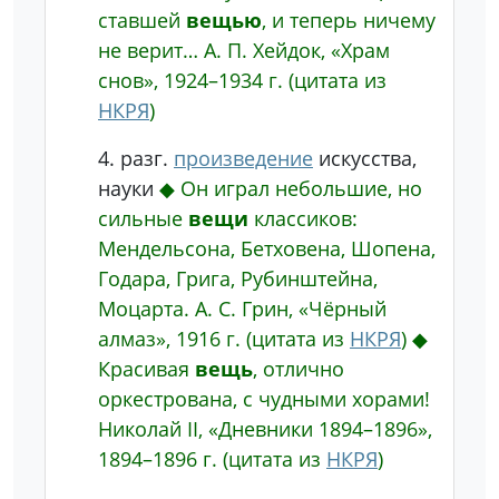
ставшей
вещью
, и теперь ничему
не верит…
А. П. Хейдок, «Храм
снов», 1924–1934 г.
(цитата из
НКРЯ
)
4.
разг.
произведение
искусства,
науки
◆
Он играл небольшие, но
сильные
вещи
классиков:
Мендельсона, Бетховена, Шопена,
Годара, Грига, Рубинштейна,
Моцарта.
А. С. Грин, «Чёрный
алмаз», 1916 г.
(цитата из
НКРЯ
)
◆
Красивая
вещь
, отлично
оркестрована, с чудными хорами!
Николай II, «Дневники 1894–1896»,
1894–1896 г.
(цитата из
НКРЯ
)