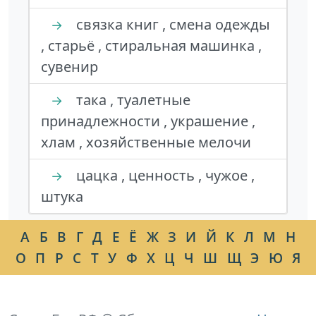
связка книг , смена одежды
→
, старьё , стиральная машинка ,
сувенир
така , туалетные
→
принадлежности , украшение ,
хлам , хозяйственные мелочи
цацка , ценность , чужое ,
→
штука
А
Б
В
Г
Д
Е
Ё
Ж
З
И
Й
К
Л
М
Н
О
П
Р
С
Т
У
Ф
Х
Ц
Ч
Ш
Щ
Э
Ю
Я