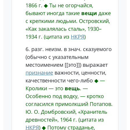
1866 г.
◆
Ты не огорчайся,
бывают иногда такие
вещи
даже
с крепкими людьми.
Островский,
«Как закалялась сталь», 1930–
1934 г.
(цитата из
НКРЯ
)
6.
разг.
неизм.
в знач. сказуемого
(обычно с указательным
местоимением [[это]])
выражает
признание
важности, ценности,
качественности чего-либо
◆
—
Кролики — это
вещь
. —
Особенно под водку, — кротко
согласился примолкший Потапов.
Ю. О. Домбровский, «Хранитель
древностей», 1964 г.
(цитата из
НКРЯ
)
◆
Потому страданье,