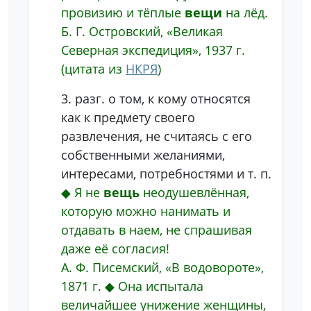
провизию и тёплые
вещи
на лёд.
Б. Г. Островский, «Великая
Северная экспедиция», 1937 г.
(цитата из
НКРЯ
)
3.
разг.
о том, к кому относятся
как к предмету своего
развлечения, не считаясь с его
собственными желаниями,
интересами, потребностями и т. п.
◆
Я не
вещь
неодушевлённая,
которую можно нанимать и
отдавать в наем, не спрашивая
даже её согласия!
А. Ф. Писемский, «В водовороте»,
1871 г.
◆
Она испытала
величайшее унижение женщины,