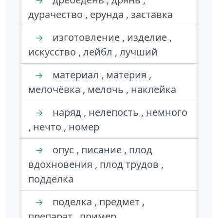
→
дурачество , ерунда , заставка
изготовление , изделие ,
→
искусство , лейбл , лучший
материал , материя ,
→
мелочёвка , мелочь , наклейка
наряд , нелепость , немного
→
, нечто , номер
опус , писание , плод
→
вдохновения , плод трудов ,
подделка
поделка , предмет ,
→
препарат , пример ,