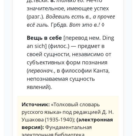
Дствскй.
8.
только ед.
Нечто
значительное, имеющее успех
(разг.).
Водевиль есть в., а прочее
всё гиль.
Грбдв.
Вот это в.!
◊
Вещь в себе
[перевод нем. Ding
an sich] (филос.)
— предмет в
своей сущности, независимо от
субъективных форм познания
(
первонач.
, в философии Канта,
непознаваемая сущность
явлений).
Источник:
«Толковый словарь
русского языка» под редакцией Д. Н.
Ушакова (1935-1940);
(электронная
версия):
Фундаментальная
электронная библиотека