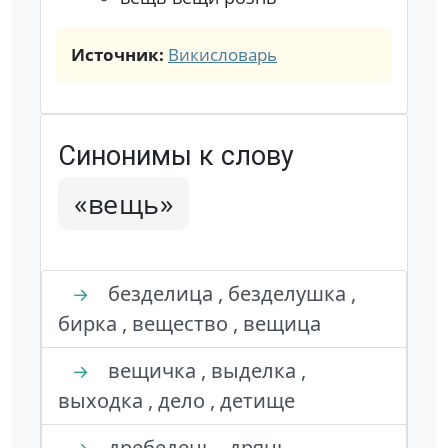
Источник:
Викисловарь
Синонимы к слову
«вещь»
безделица , безделушка ,
→
бирка , вещество , вещица
вещичка , выделка ,
→
выходка , дело , детище
дребедень , дрянь ,