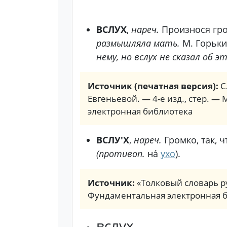
ВСЛУХ
,
нареч.
Произнося гро
размышляла мать.
М. Горьки
нему, но вслух не сказал об э
Источник (печатная версия):
С
Евгеньевой. — 4-е изд., стер. — 
электронная библиотека
ВСЛУ'Х
,
нареч.
Громко, так,
(противоп.
на́
ухо
).
Источник:
«Толковый словарь ру
Фундаментальная электронная 
вслух