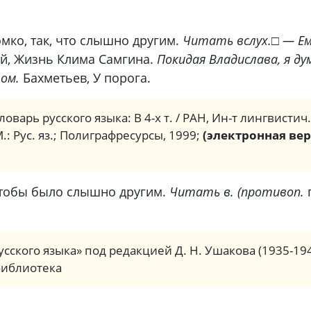
мко, так, что слышно другим.
Читать вслух.
□
— Ем
й, Жизнь Клима Самгина.
Покидая Владислава, я ду
том.
Бахметьев, У порога.
ловарь русского языка: В 4-х т. / РАН, Ин-т лингвистич
М.: Рус. яз.; Полиграфресурсы, 1999;
(электронная вер
 чтобы было слышно другим.
Читать в. (противоп.
сского языка» под редакцией Д. Н. Ушакова (1935-19
библиотека