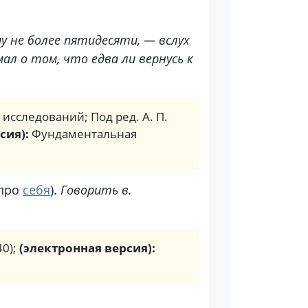
у не более пятидесяти, — вслух
мал о том, что едва ли вернусь к
. исследований; Под ред. А. П.
сия):
Фундаментальная
про
себя
).
Говорить в.
40);
(электронная версия):