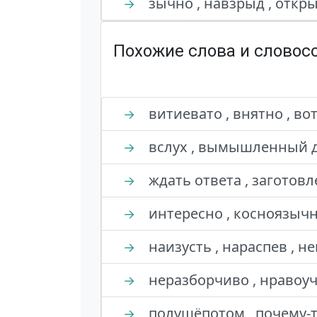
зычно , навзрыд , откры
→
Похожие слова и словос
витиевато , внятно , во
→
вслух , вымышленный др
→
ждать ответа , заготовл
→
интересно , косноязычн
→
наизусть , нараспев , н
→
неразборчиво , нравоучи
→
полушёпотом , почему-т
→