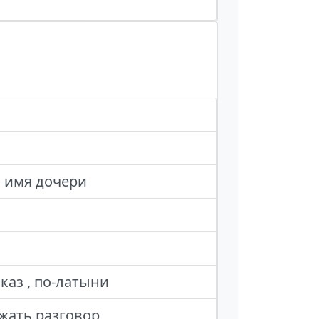
 , имя дочери
каз , по-латыни
лжать разговор