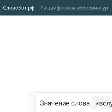
СловоБот.рф
Расшифровки аббревиатур
«всл
Значение слова