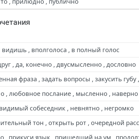
то , прилюдно , публично
очетания
т видишь , вполголоса , в полный голос
уг , да, конечно , двусмысленно , дословно
енная фраза , задать вопросы , закусить губу
о , любовное послание , мысленно , наверно
евидимый собеседник , невнятно , негромко
тельный тон , открыть рот , очередной расс
о , прикуси язык , пришедший на ум , продо