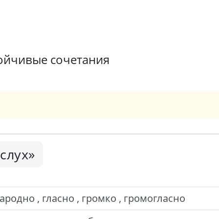
ойчивые сочетания
слух»
родно , гласно , громко , громогласно