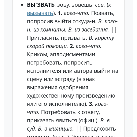
ВЫ'ЗВАТЬ
, зову, зовешь,
сов.
(
к
вызывать
).
1.
кого-что.
Позвать,
попросив выйти откуда-н.
В. кого-
н. из комнаты. В. из заседания.
||
Пригласить, призвать.
В. карету
скорой помощи.
2.
кого-что.
Криком, аплодисментами
потребовать, попросить
исполнителя или автора выйти на
сцену или эстраду (в знак
выражения одобрения
художественному произведению
или его исполнителю).
3.
кого-
что.
Потребовать к ответу,
приказать явиться (офиц.).
В. в
суд. В. в милицию.
||
Предложить
отвечать (разг.).
Учитель вызвал