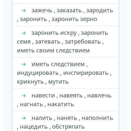
зажечь , заказать , зародить
→
, заронить , заронить зерно
заронить искру , заронить
→
семя , затевать , затребовать ,
иметь своим следствием
иметь следствием ,
→
индуцировать , инспирировать ,
крикнуть , мутить
навести , навеять , навлечь
→
, нагнать , накатить
налить , нанять , наполнить
→
, нацедить , обстряпать