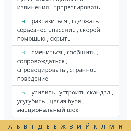
извинения , прореагировать
разразиться , сдержать ,
→
серьёзное опасение , скорой
помощью , скрыть
смениться , сообщить ,
→
сопровождаться ,
спровоцировать , странное
поведение
усилить , устроить скандал ,
→
усугубить , целая буря ,
эмоциональный шок
А
Б
В
Г
Д
Е
Ё
Ж
З
И
Й
К
Л
М
Н