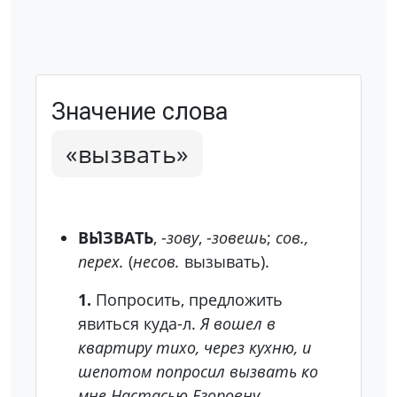
Значение слова
«вызвать»
ВЫ́ЗВАТЬ
, -
зову
, -
зовешь
;
сов.,
перех.
(
несов.
вызывать).
1.
Попросить, предложить
явиться куда-л.
Я вошел в
квартиру тихо, через кухню, и
шепотом попросил вызвать ко
мне Настасью Егоровну.