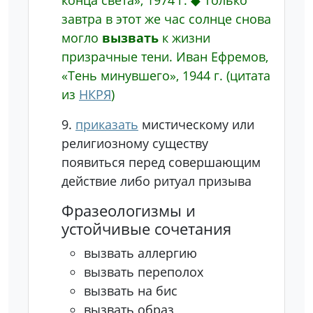
конца света», 1974 г.
◆
Только
завтра в этот же час солнце снова
могло
вызвать
к жизни
призрачные тени.
Иван Ефремов,
«Тень минувшего», 1944 г.
(цитата
из
НКРЯ
)
9.
приказать
мистическому или
религиозному существу
появиться перед совершающим
действие либо ритуал призыва
Фразеологизмы и
устойчивые сочетания
вызвать аллергию
вызвать переполох
вызвать на бис
вызвать образ