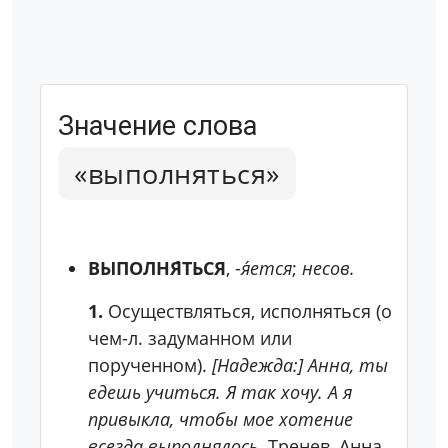
Значение слова
«выполняться»
ВЫПОЛНЯ́ТЬСЯ
, -
я́ется
;
несов.
1.
Осуществляться, исполняться (о
чем-л. задуманном или
порученном).
[Надежда:] Анна, ты
едешь учиться. Я так хочу. А я
привыкла, чтобы мое хотение
всегда выполнялось.
Тренев, Анна