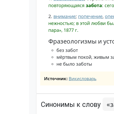
повторяющаяся
забота
: сег
2.
внимание
;
попечение
,
опе
нежностью; в этой любви б
пара», 1877 г.
Фразеологизмы и уст
без забот
мёртвым покой, живым з
не было заботы
Источник:
Викисловарь
«
Синонимы к слову