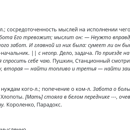
.; сосредоточенность мыслей на исполнении чего-
абота Его тревожит; мыслит он: — Неужто вправд
ного забот. И главной из них была: сумеет ли он б
-начальник. ||
с неопр.
Дело, задача.
По приезде н
я спросить себе чаю.
Пушкин, Станционный смотри
у, вторая — найти топливо и третья — найти за
нуждам кого-л.; попечение о ком-л.
Забота о боль
. Хлопоты.
[Мать] стояла в белом переднике ---, оч
у.
Короленко, Парадокс.
омысленно.