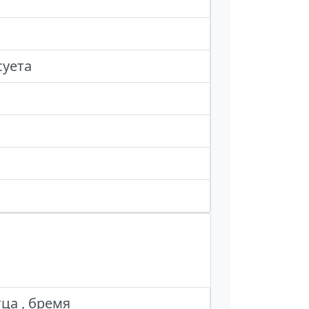
суета
ца , бремя