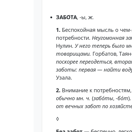
ЗАБО́ТА
, -ы,
ж.
1.
Беспокойная мысль о чем-л
потребности.
Неугомонная з
Нулин.
У него теперь было м
товарищами.
Горбатов, Таян
поскорее переодеться, втора
заботы: первая — найти вод
Узала.
2.
Внимание к потребностям, 
обычно мн. ч.
(
забо́ты
, -
бо́т
)
от вечных забот по хозяйств
◊
Без забот
— беспечно, легк