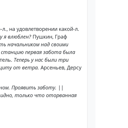
л., на удовлетворении какой-л.
у я влюблен?
Пушкин, Граф
ыть начальником над своими
а станцию первая забота была
тель.
Теперь у нас были три
щиту от ветра.
Арсеньев, Дерсу
ном. Проявить заботу.
||
евидно, только что оторванная