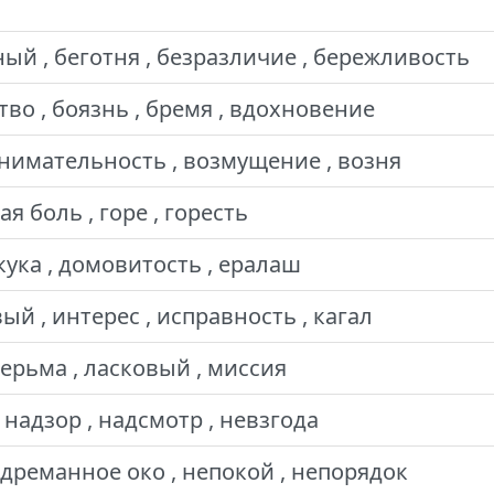
ый , беготня , безразличие , бережливость
во , боязнь , бремя , вдохновение
внимательность , возмущение , возня
ая боль , горе , горесть
кука , домовитость , ералаш
ый , интерес , исправность , кагал
терьма , ласковый , миссия
 надзор , надсмотр , невзгода
едреманное око , непокой , непорядок