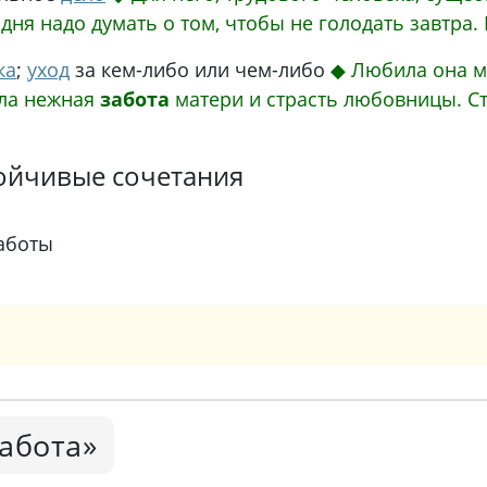
одня надо думать о том, чтобы не голодать завтра.
ка
;
уход
за кем-либо или чем-либо
◆
Любила она ме
ыла нежная
забота
матери и страсть любовницы.
С
ойчивые сочетания
аботы
забота»