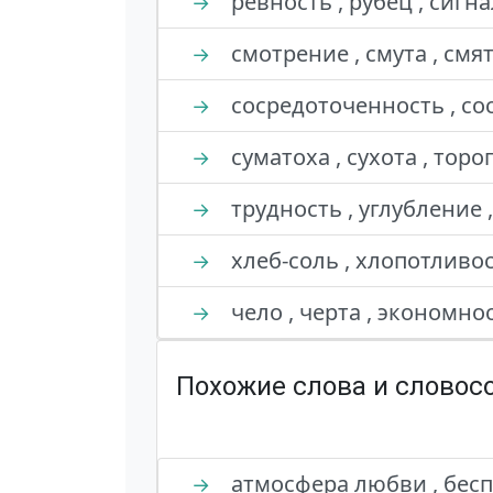
ревность , рубец , сигна
→
смотрение , смута , смя
→
сосредоточенность , сос
→
суматоха , сухота , торо
→
трудность , углубление ,
→
хлеб-соль , хлопотливос
→
чело , черта , экономнос
→
Похожие слова и словос
атмосфера любви , бесп
→