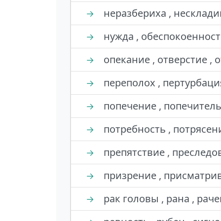
неразбериха , нескладиц
→
нужда , обеспокоенность 
→
опекание , отверстие , 
→
переполох , пертурбация
→
попечение , попечитель
→
потребность , потрясени
→
препятствие , преследов
→
призрение , присматрив
→
рак головы , рана , рач
→