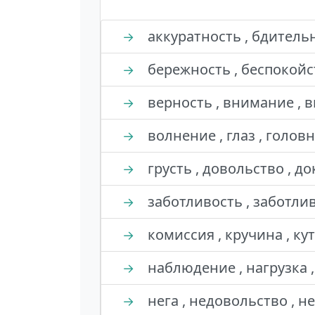
аккуратность , бдительн
→
бережность , беспокойст
→
верность , внимание , 
→
волнение , глаз , головн
→
грусть , довольство , до
→
заботливость , заботлив
→
комиссия , кручина , ку
→
наблюдение , нагрузка ,
→
нега , недовольство , н
→