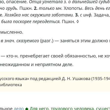
о, опасение.
Отца угнетала з. о дальнейшей судьбе
о грудь.
Пшкн.
2.
только мн.
Хлопоты.
Весь день 
е.
Хозяйка нас окружила заботами.
3.
с инф.
Задача,
 была поскорее переодеться.
Пшкн.
◊
омысленно.
,
в знач. сказуемого
(разг.)
— заняться этим должно мн
)
— кто-н. пренебрегает своей обязанностью, не хо
неожиданном и неприятном деле.
сского языка» под редакцией Д. Н. Ушакова (1935-19
библиотека
ельное
дело
◆
Для него, трудового человека, сущес