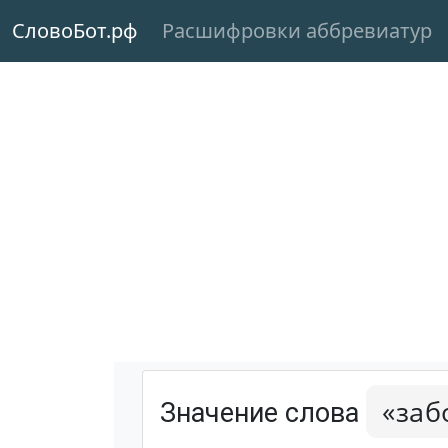
СловоБот.рф
Расшифровки аббревиатур
«заб
Значение слова