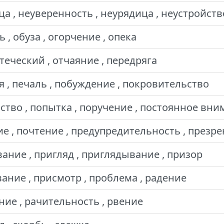
а , неуверенность , неурядица , неустройств
, обуза , огорчение , опека
отеческий , отчаяние , передряга
 , печаль , побуждение , покровительство
ство , попытка , поручение , постоянное вн
е , почтение , предупредительность , презр
ание , пригляд , приглядывание , призор
ание , присмотр , проблема , радение
ение , рачительность , рвение