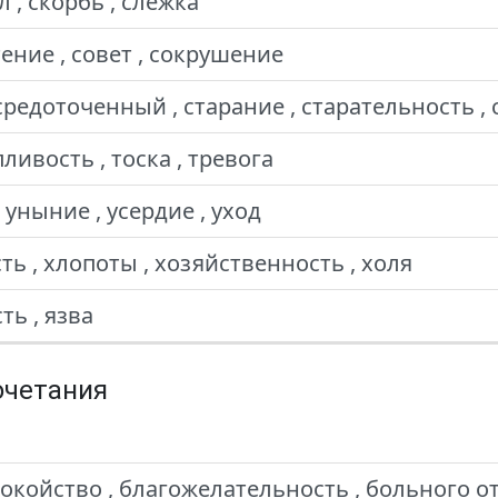
л , скорбь , слежка
тение , совет , сокрушение
редоточенный , старание , старательность , 
пливость , тоска , тревога
 уныние , усердие , уход
ть , хлопоты , хозяйственность , холя
ть , язва
очетания
окойство , благожелательность , больного от