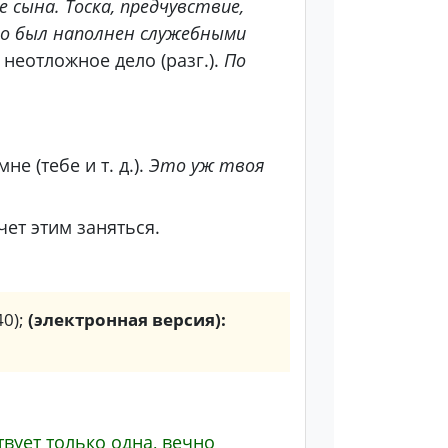
 сына. Тоска, предчувствие,
его был наполнен служебными
 неотложное дело (разг.).
По
е (тебе и т. д.).
Это уж твоя
чет этим заняться.
40);
(электронная версия):
твует только одна, вечно