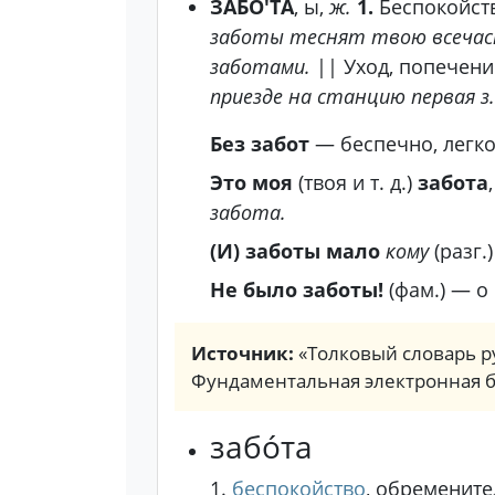
ЗАБО'ТА
, ы,
ж.
1.
Беспокойств
заботы теснят твою всечасн
заботами.
||
Уход, попечени
приезде на станцию первая з.
Без забот
— беспечно, легк
Это моя
(твоя и т. д.)
забота
забота.
(И) заботы мало
кому
(разг.
Не было заботы!
(фам.)
— о 
Источник:
«Толковый словарь ру
Фундаментальная электронная 
забо́та
1.
беспокойство
, обременит