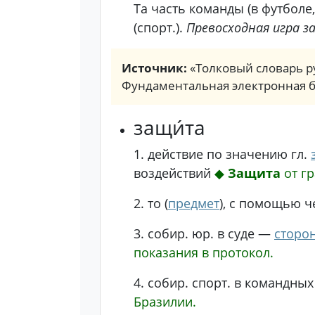
Та часть команды (в футболе,
(спорт.).
Превосходная игра 
Источник:
«Толковый словарь ру
Фундаментальная электронная 
защи́та
1.
действие по значению гл.
воздействий
◆
Защита
от г
2.
то (
предмет
), с помощью ч
3.
собир.
юр.
в суде —
сторо
показания в протокол.
4.
собир.
спорт.
в командных
Бразилии.