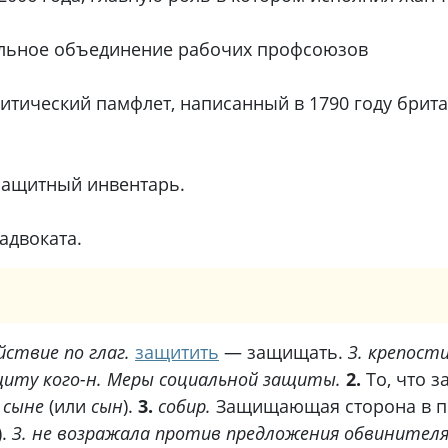
льное объединение рабочих профсоюзов
итический памфлет, написанный в 1790 году брит
защитный инвентарь.
адвоката.
йствие по глаг.
защитить
— защищать.
З. крепости
щиту кого-н. Меры социальной защиты.
2.
То, что 
 сыне
(или
сын
).
3.
собир.
Защищающая сторона в пр
.
З.
не возражала против предложения обвинителя.