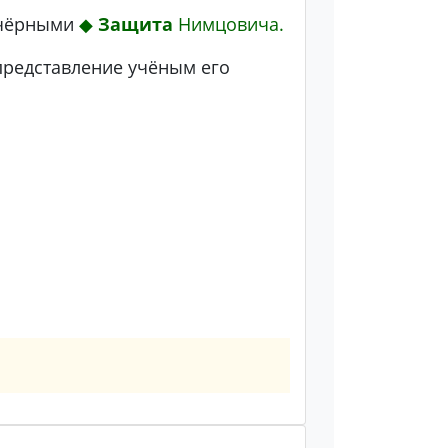
 чёрными
◆
Защита
Нимцовича.
представление учёным его