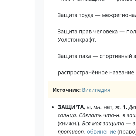
Защита труда — межрегиона
Защита прав человека — пол
Уолстонкрафт.
Защита паха — спортивный 
распространённое название 
Источник:
Википедия
ЗАЩИ'ТА
, ы,
мн.
нет,
ж.
1.
Де
солнца. Сделать что-н. в за
(книжн.).
Вся моя защита — в
противоп.
обвинение
(право)