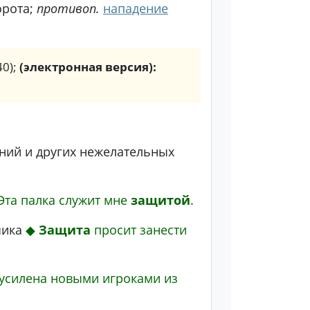
орота;
противоп.
нападение
40);
(электронная версия):
ний и других нежелательных
Эта палка служит мне
защитой
.
чика
◆
Защита
просит занести
усилена новыми игроками из