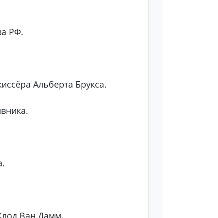
а РФ.
иссёра Альберта Брукса.
вника.
а.
Клод Ван Дамм.