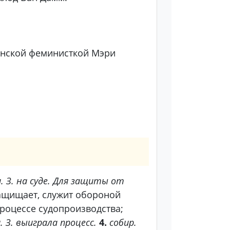
анской феминисткой Мэри
. З. на суде. Для защиты от
защищает, служит обороной
оцессе судопроизводства;
 З. выиграла процесс.
4.
собир.