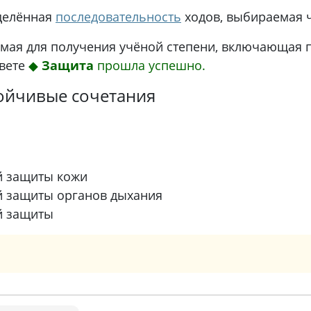
делённая
последовательность
ходов, выбираемая
имая для получения учёной степени, включающая 
овете
◆
Защита
прошла успешно.
ойчивые сочетания
й защиты кожи
й защиты органов дыхания
й защиты