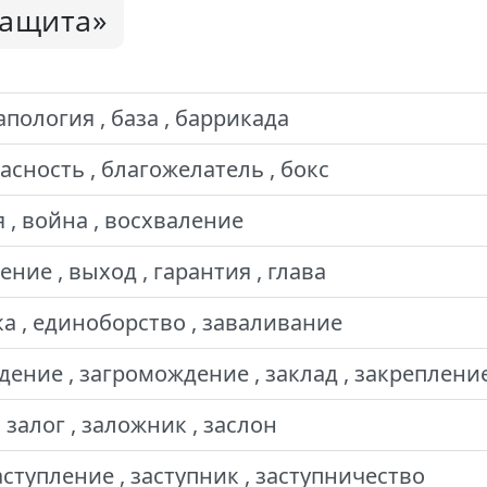
защита»
апология , база , баррикада
асность , благожелатель , бокс
я , война , восхваление
ие , выход , гарантия , глава
ка , единоборство , заваливание
ение , загромождение , заклад , закреплени
 залог , заложник , заслон
аступление , заступник , заступничество