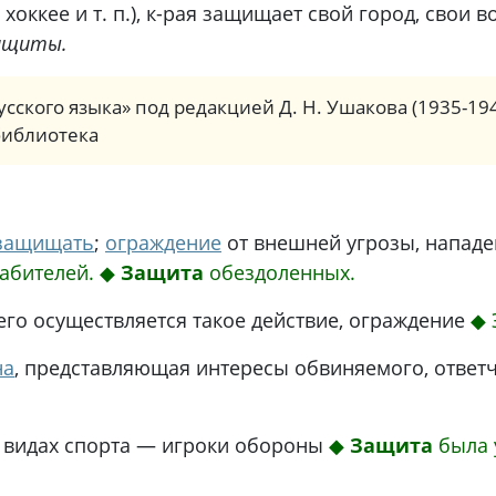
 хоккее и т. п.), к-рая защищает свой город, свои в
защиты.
сского языка» под редакцией Д. Н. Ушакова (1935-19
библиотека
защищать
;
ограждение
от внешней угрозы, нападе
рабителей.
◆
Защита
обездоленных.
его осуществляется такое действие, ограждение
◆
на
, представляющая интересы обвиняемого, ответ
 видах спорта — игроки обороны
◆
Защита
была 