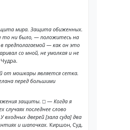
щита мира. Защита обиженных.
ы то ни было, — положитесь на
в предполагаемой — как он это
аривал со мной, не умолкая и не
 Чудра.
й от мошкары является сетка.
елана перед большими
ажения защиты.
□ —
Когда я
х случаях последнее слово
.
У входных дверей [зала суда] два
антиях и шапочках.
Киршон, Суд.