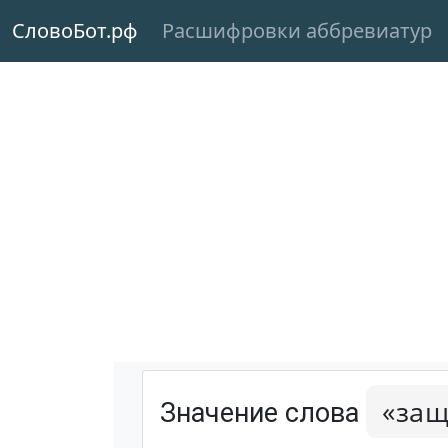
СловоБот.рф
Расшифровки аббревиатур
«защ
Значение слова