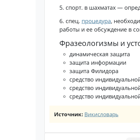
5.
спорт.
в шахматах — опре
6.
спец.
процедура
, необход
работы и ее обсуждение в с
Фразеологизмы и уст
динамическая защита
защита информации
защита Филидора
средство индивидуально
средство индивидуально
средство индивидуально
Источник:
Викисловарь