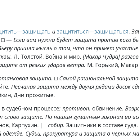
щитить
—
защищать
и
защититься
—
защищаться
.
За
□ —
Если вам нужна будет защита против кого б
Пьеру пришла мысль о том, что он примет участие 
квы.
Л. Толстой, Война и мир.
[Макар Чудра] разгов
защите от резких ударов ветра.
М. Горький, Макар
отанковая защита.
□
Самой рациональной защито
йге.
Песчаная защита между двумя рядами досок сд
кин, Дни прожитые.
в судебном процессе;
противоп.
обвинение.
Возр
ят слово защите. По нашим гуманным законам во все
ов, Карпухин. ||
собир.
Защитники в составе суда
 одежде. Судьи, прокуратура и защита в черных м