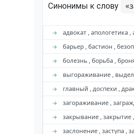
«
Синонимы к слову
адвокат , апологетика , 
→
барьер , бастион , безоп
→
болезнь , борьба , брон
→
выгораживание , выделен
→
главный , доспехи , дра
→
загораживание , загражд
→
закрывание , закрытие ,
→
заслонение , заступа , з
→