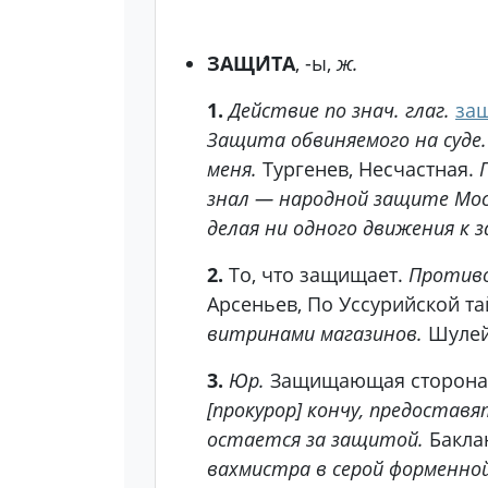
ЗАЩИ́ТА
, -ы,
ж.
1.
Действие по знач. глаг.
за
Защита обвиняемого на суде.
меня.
Тургенев, Несчастная.
знал — народной защите Мос
делая ни одного движения к 
2.
То, что защищает.
Против
Арсеньев, По Уссурийской та
витринами магазинов.
Шулей
3.
Юр.
Защищающая сторона 
[прокурор] кончу, предостав
остается за защитой.
Баклан
вахмистра в серой форменной