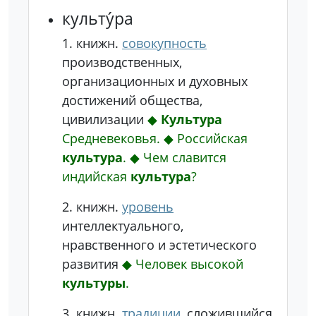
культу́ра
1.
книжн.
совокупность
производственных,
организационных и духовных
достижений общества,
цивилизации
◆
Культура
Средневековья.
◆
Российская
культура
.
◆
Чем славится
индийская
культура
?
2.
книжн.
уровень
интеллектуального,
нравственного и эстетического
развития
◆
Человек высокой
культуры
.
3.
книжн.
традиции
, сложившийся