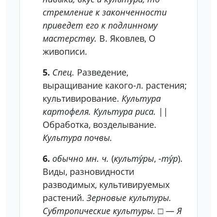
стремление к законченности
приведет его к подлинному
мастерству.
В. Яковлев, О
живописи.
5.
Спец.
Разведение,
выращивание какого-л. растения;
культивирование.
Культура
картофеля. Культура риса.
||
Обработка, возделывание.
Культура почвы.
6.
обычно мн. ч.
(
культу́ры
, -
ту́р
).
Виды, разновидности
разводимых, культивируемых
растений.
Зерновые культуры.
Субтропические культуры.
□ —
Я