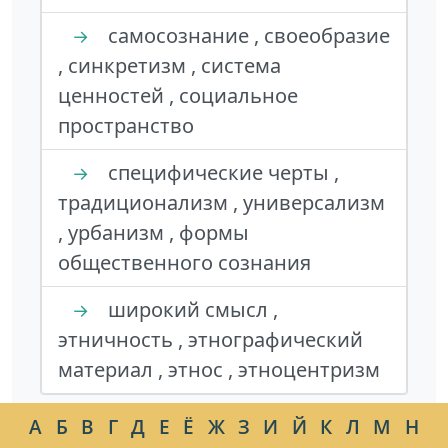
самосознание , своеобразие
→
, синкретизм , система
ценностей , социальное
пространство
специфические черты ,
→
традиционализм , универсализм
, урбанизм , формы
общественного сознания
широкий смысл ,
→
этничность , этнографический
материал , этнос , этноцентризм
А
Б
В
Г
Д
Е
Ё
Ж
З
И
Й
К
Л
М
Н