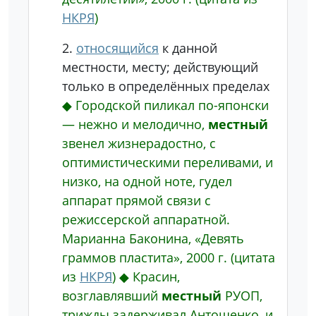
НКРЯ
)
2.
относящийся
к данной
местности, месту; действующий
только в определённых пределах
◆
Городской пиликал по-японски
— нежно и мелодично,
местный
звенел жизнерадостно, с
оптимистическими переливами, и
низко, на одной ноте, гудел
аппарат прямой связи с
режиссерской аппаратной.
Марианна Баконина, «Девять
граммов пластита», 2000 г.
(цитата
из
НКРЯ
)
◆
Красин,
возглавлявший
местный
РУОП,
трижды задерживал Антошенко, и