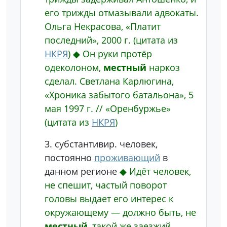
его трижды отмазывали адвокаты.
Ольга Некрасова, «Платит
последний», 2000 г.
(цитата из
НКРЯ
)
◆
Он руки протёр
одеколоном,
местный
наркоз
сделал.
Светлана Карлюгина,
«Хроника забытого батальона», 5
мая 1997 г. // «Оренбуржье»
(цитата из
НКРЯ
)
3.
субстантивир.
человек,
постоянно
проживающий
в
данном регионе
◆
Идёт человек,
не спешит, частый поворот
головы выдает его интерес к
окружающему — должно быть, не
местный
, такой же заезжий