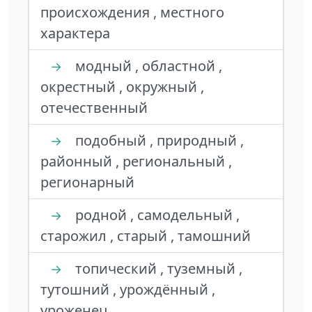
происхождения , местного
характера
модный , областной ,
→
окрестный , окружный ,
отечественный
подобный , природный ,
→
районный , региональный ,
регионарный
родной , самодельный ,
→
старожил , старый , тамошний
топический , туземный ,
→
тутошний , урождённый ,
уроженец