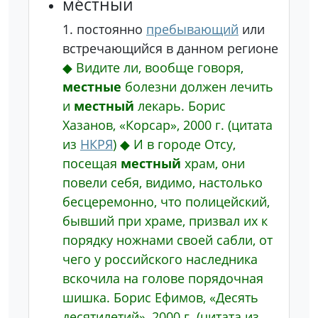
ме́стный
1.
постоянно
пребывающий
или
встречающийся в данном регионе
◆
Видите ли, вообще говоря,
местные
болезни должен лечить
и
местный
лекарь.
Борис
Хазанов, «Корсар», 2000 г.
(цитата
из
НКРЯ
)
◆
И в городе Отсу,
посещая
местный
храм, они
повели себя, видимо, настолько
бесцеремонно, что полицейский,
бывший при храме, призвал их к
порядку ножнами своей сабли, от
чего у российского наследника
вскочила на голове порядочная
шишка.
Борис Ефимов, «Десять
десятилетий», 2000 г.
(цитата из