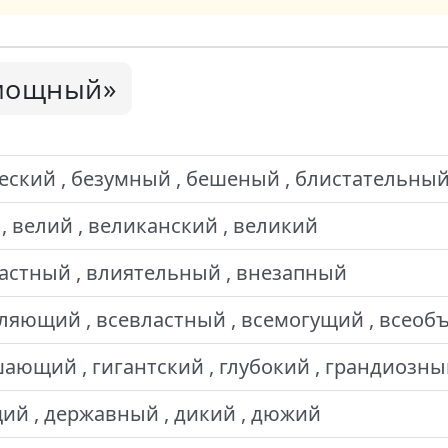
мощный»
еский , безумный , бешеный , блистательны
, велий , великанский , великий
ластный , влиятельный , внезапный
ляющий , всевластный , всемогущий , всео
ающий , гигантский , глубокий , грандиозн
ий , державный , дикий , дюжий