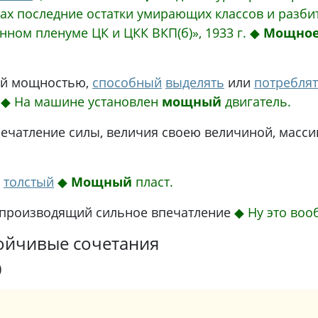
рах последние остатки умирающих классов и разби
нном пленуме ЦК и ЦКК ВКП(б)», 1933 г.
◆
Мощно
й мощностью,
способный
выделять
или
потребля
и
◆
На машине установлен
мощный
двигатель.
ечатление силы, величия своею величиной, масс
,
толстый
◆
Мощный
пласт.
 производящий сильное впечатление
◆
Ну это во
ойчивые сочетания
)