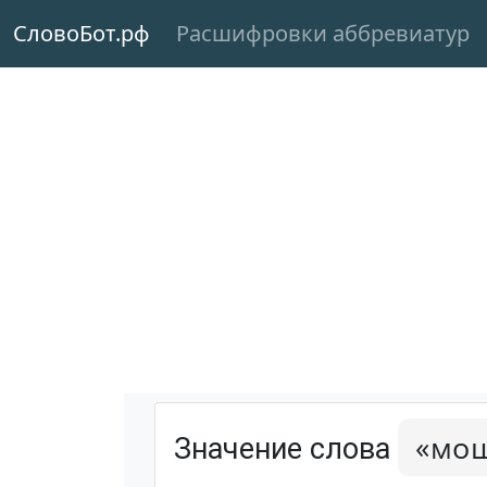
СловоБот.рф
Расшифровки аббревиатур
«мо
Значение слова