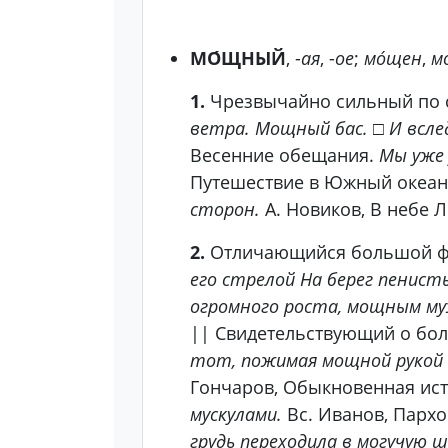
МО́ЩНЫЙ
, -
ая
, -
ое
;
мо́щен
,
м
1.
Чрезвычайно сильный по с
ветра. Мощный бас.
□
И всле
Весенние обещания.
Мы уже 
Путешествие в Южный океан 
сторон.
А. Новиков, В небе 
2.
Отличающийся большой физ
его стрелой На берег пенист
огромного роста, мощным му
|| Свидетельствующий о бо
тот, пожимая мощной рукой е
Гончаров, Обыкновенная ис
мускулами.
Вс. Иванов, Парх
грудь переходила в могучую 