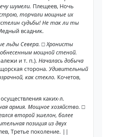
ечу шумели.
Плещеев, Ночь
в строю, торчали мощные их
стелин судьбы! Не так ли ты
едный всадник.
е льды Севера.
□
Хронисты
, обнесенным мощной стеной.
лежи и т. п.).
Началась добыча
щорская сторона.
Удивительный
зрачной, как стекло.
Кочетов,
существления каких-л.
ая армия. Мощное хозяйство.
□
гался второй эшелон, более
тельная позиция из двух
ев, Третье поколение. ||