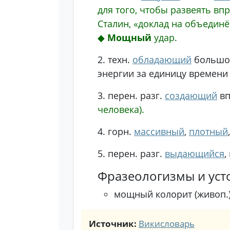
для того, чтобы развеять вп
Сталин, «доклад на объединё
◆
Мощный
удар.
2.
техн.
обладающий
большо
энергии за единицу времен
3.
перен.
разг.
создающий
вп
человека).
4.
горн.
массивный
,
плотный
5.
перен.
разг.
выдающийся
,
Фразеологизмы и уст
мощный колорит (живоп.
Источник:
Викисловарь