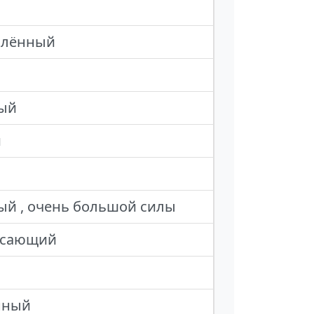
уплённый
ный
й
ый , очень большой силы
рясающий
нный