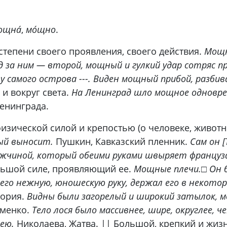
ощна́
,
мо́щно
.
тепени своего проявления, своего действия.
Мощн
д за ним — второй, мощный и гулкий удар сотряс 
у самого острова ---. Виден мощный прибой, разби
и вокруг света.
На Ленинград шло мощное одновре
Ленинграда.
ической силой и крепостью (о человеке, животн
ый выносит.
Пушкин, Кавказский пленник.
Сам он 
жчиной, который обеими руками швыряет француза
льшой силе, проявляющий ее.
Мощные плечи.
□
Он 
го нежную, юношескую руку, держал его в некотор
тория.
Видны были загорелый и широкий затылок, 
оменко.
Тело лося было массивнее, шире, округлее, ч
шею.
Николаева, Жатва. || Большой, крепкий и жи