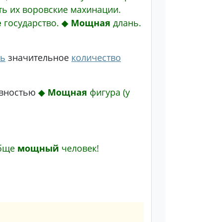
ть их воровские махинации.
е
государство.
◆
Мощная
длань.
ть
значительное
количество
ивностью
◆
Мощная
фигура (у
обще
мощный
человек!