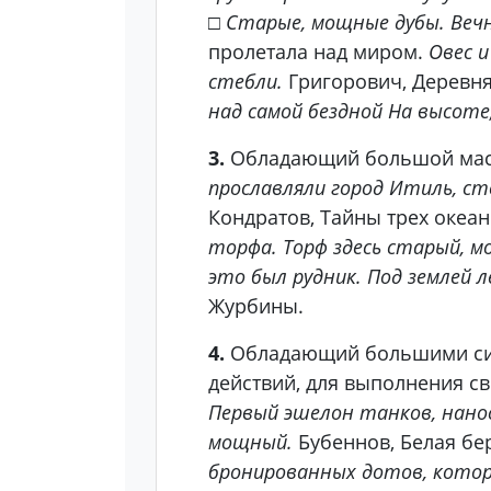
□
Старые, мощные дубы. Вечн
пролетала над миром.
Овес и
стебли.
Григорович, Деревня
над самой бездной На высоте
3.
Обладающий большой массо
прославляли город Итиль, ст
Кондратов, Тайны трех океано
торфа. Торф здесь старый, м
это был рудник. Под землей 
Журбины.
4.
Обладающий большими сила
действий, для выполнения св
Первый эшелон танков, нанос
мощный.
Бубеннов, Белая бе
бронированных дотов, котор