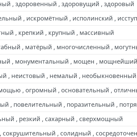
ый , здоровенный , здоровущий , здоровый
льный , искромётный , исполинский , исст
ный , крепкий , крупный , массивный
абный , матёрый , многочисленный , могут
ный , монументальный , мощен , мощнейши
ый , неистовый , немалый , необыкновенный
щью , огромный , основательный , отличн
й , повелительный , поразительный , пот
ный , резкий , сахарный , сверхмощный
, сокрушительный , солидный , сосредоточе