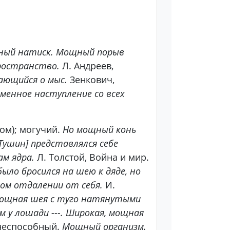
ый натиск. Мощный порыв
пространство.
Л. Андреев,
вающийся о мыс.
Зенкович,
менное наступление со всех
ом); могучий.
Но мощный конь
[Тушин] представлялся себе
м ядра.
Л. Толстой, Война и мир.
было бросился на шею к дяде, но
ом отдалении от себя.
И.
мощная шея с туго натянутыми
ем у лошади ---. Широкая, мощная
знеспособный.
Мощный организм.