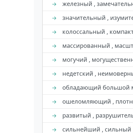
железный , замечательн
→
значительный , изумите
→
колоссальный , компакт
→
массированный , масшт
→
могучий , могуществен
→
недетский , неимоверн
→
обладающий большой мо
→
ошеломляющий , плотны
→
развитый , разрушитель
→
сильнейший , сильный 
→