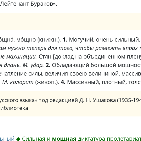
Лейтенант Бураков».
мо́щна́, мо́щно (книжн.).
1.
Могучий, очень сильный.
м нужно теперь для того, чтобы развеять впрах
ие махинации.
Стлн [доклад на объединенном пленум
длань. М. удар.
2.
Обладающий большой мощностью 
чатление силы, величия своею величиной, масси
 М. колорит
(живоп.).
4.
Массивный, плотный, толст
сского языка» под редакцией Д. Н. Ушакова (1935-19
библиотека
льный
◆
Сильная и
мощная
диктатура пролетариат