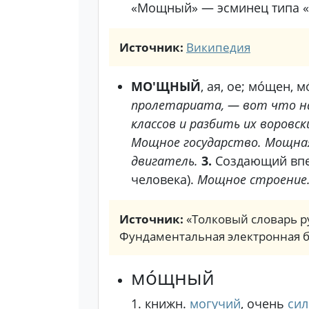
«Мощный» — эсминец типа «
Источник:
Википедия
МО'ЩНЫЙ
, ая, ое; мо́щен, 
пролетариата, — вот что на
классов и разбить их воровск
Мощное государство. Мощная 
двигатель.
3.
Создающий впе
человека).
Мощное строение.
Источник:
«Толковый словарь ру
Фундаментальная электронная 
мо́щный
1.
книжн.
могучий
, очень
си