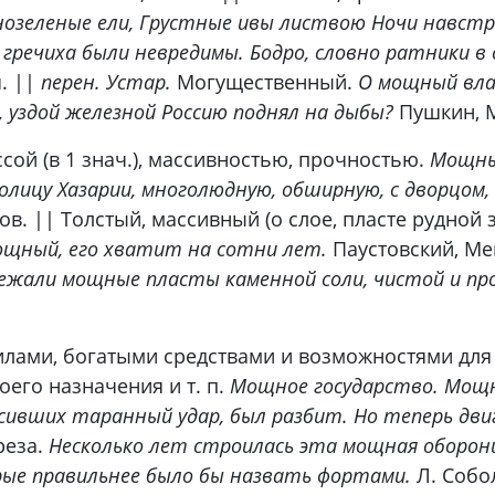
озеленые ели, Грустные ивы листвою Ночи навстр
 гречиха были невредимы. Бодро, словно ратники 
. ||
перен. Устар.
Могущественный.
О мощный вла
, уздой железной Россию поднял на дыбы?
Пушкин, М
й (в 1 знач.), массивностью, прочностью.
Мощны
олицу Хазарии, многолюдную, обширную, с дворцом
в. || Толстый, массивный (о слое, пласте рудной за
ощный, его хватит на сотни лет.
Паустовский, Ме
лежали мощные пласты каменной соли, чистой и про
ми, богатыми средствами и возможностями для о
оего назначения и т. п.
Мощное государство. Мощн
ивших таранный удар, был разбит. Но теперь дви
реза.
Несколько лет строилась эта мощная оборони
ые правильнее было бы назвать фортами.
Л. Собол