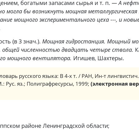
нием, богатыми запасами сырья и т. п.
— А нефть
но могла бы возникнуть мощная металлургическа
дание мощного экспериментального цеха ---, и нов
.
ь (в 3 знач.).
Мощная гидростанция. Мощный мо
я, общей численностью двадцать четыре ствола.
К
ого мощного вентилятора.
Игишев, Шахтеры.
ловарь русского языка: В 4-х т. / РАН, Ин-т лингвистич
М.: Рус. яз.; Полиграфресурсы, 1999;
(электронная вер
ппском районе Ленинградской области;