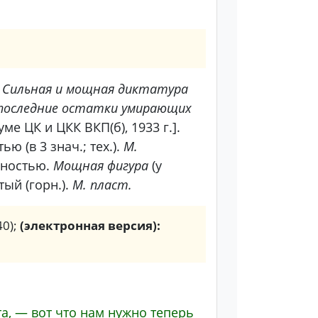
Сильная и мощная диктатура
 последние остатки умирающих
е ЦК и ЦКК ВКП(б), 1933 г.].
(в 3 знач.; тех.).
М.
вностью.
Мощная фигура
(у
ый (горн.).
М. пласт.
40);
(электронная версия):
а, — вот что нам нужно теперь