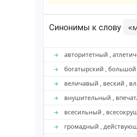
«
Синонимы к слову
авторитетный , атлетич
→
богатырский , большой 
→
величавый , веский , в
→
внушительный , впечат
→
всесильный , всесокруш
→
громадный , действующ
→