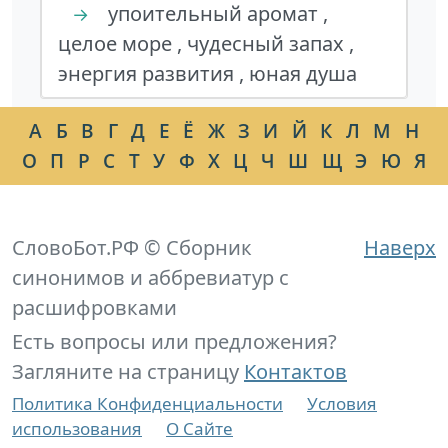
упоительный аромат ,
→
целое море , чудесный запах ,
энергия развития , юная душа
А
Б
В
Г
Д
Е
Ё
Ж
З
И
Й
К
Л
М
Н
О
П
Р
С
Т
У
Ф
Х
Ц
Ч
Ш
Щ
Э
Ю
Я
СловоБот.РФ © Сборник
Наверх
синонимов и аббревиатур с
расшифровками
Есть вопросы или предложения?
Загляните на страницу
Контактов
Политика Конфиденциальности
Условия
использования
О Сайте