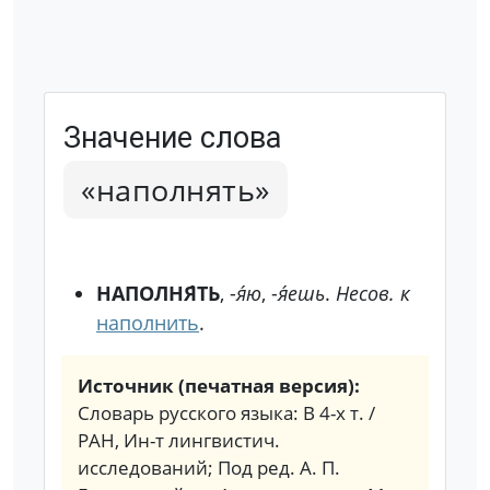
Значение слова
«наполнять»
НАПОЛНЯ́ТЬ
, -
я́ю
, -
я́ешь
.
Несов. к
наполнить
.
Источник (печатная версия):
Словарь русского языка: В 4-х т. /
РАН, Ин-т лингвистич.
исследований; Под ред. А. П.