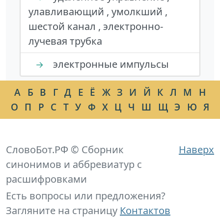
улавливающий , умолкший ,
шестой канал , электронно-
лучевая трубка
электронные импульсы
→
А
Б
В
Г
Д
Е
Ё
Ж
З
И
Й
К
Л
М
Н
О
П
Р
С
Т
У
Ф
Х
Ц
Ч
Ш
Щ
Э
Ю
Я
СловоБот.РФ © Сборник
Наверх
синонимов и аббревиатур с
расшифровками
Есть вопросы или предложения?
Загляните на страницу
Контактов