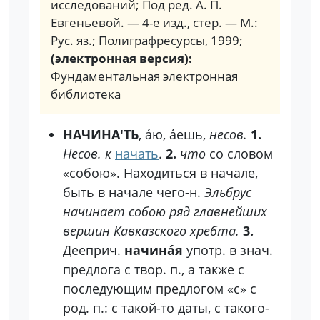
исследований; Под ред. А. П.
Евгеньевой. — 4-е изд., стер. — М.:
Рус. яз.; Полиграфресурсы, 1999;
(электронная версия):
Фундаментальная электронная
библиотека
НАЧИНА'ТЬ
, а́ю, а́ешь,
несов.
1.
Несов. к
начать
.
2.
что
со словом
«собою».
Находиться в начале,
быть в начале чего-н.
Эльбрус
начинает собою ряд главнейших
вершин Кавказского хребта.
3.
Дееприч.
начина́я
употр. в знач.
предлога с твор. п., а также с
последующим предлогом «с» с
род. п.: с такой-то даты, с такого-