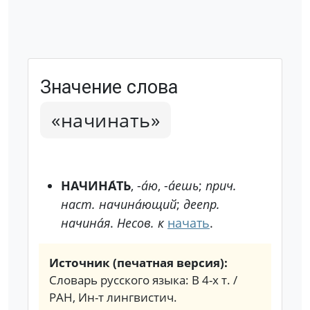
Значение слова
«начинать»
НАЧИНА́ТЬ
, -
а́ю
, -
а́ешь
;
прич.
наст.
начина́ющий
;
деепр.
начина́я
.
Несов. к
начать
.
Источник (печатная версия):
Словарь русского языка: В 4-х т. /
РАН, Ин-т лингвистич.