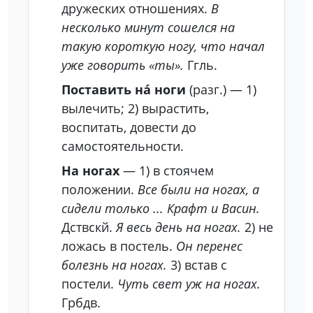
дружеских отношениях.
В
несколько минут сошелся на
такую короткую ногу, что начал
уже говорить «ты».
Ггль.
Поставить на́ ноги
(разг.)
—
1)
вылечить;
2) вырастить,
воспитать, довести до
самостоятельности.
На ногах
—
1) в стоячем
положении.
Все были на ногах, а
сидели только ... Крафт и Васин.
Дствскй.
Я весь день на ногах.
2) не
ложась в постель.
Он перенес
болезнь на ногах.
3) встав с
постели.
Чуть свет уж на ногах.
Грбдв.