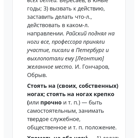
всех детей.
Вересаев, В юные
годы; 3) вызвать к действию,
заставить делать что-л.,
действовать в каком-л.
направлении.
Райский поднял на
ноги все, профессора приняли
участие, писали в Петербург и
выхлопотали ему [Леонтию]
желанное место.
И. Гончаров,
Обрыв.
Стоять на (своих, собственных)
ногах; стоять на ногах крепко
(
или
прочно
и т. п.) — быть
самостоятельным, занимать
твердое служебное,
общественное и т. п. положение.