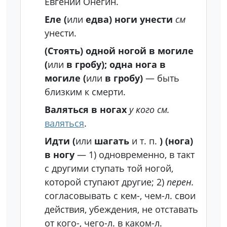
Евгений Онегин.
Еле (
или
едва) ноги унести
см
унести.
(Стоять) одной ногой в могиле
(
или
в гробу); одна нога в
могиле (
или
в гробу)
— быть
близким к смерти.
Валяться в ногах
у кого
см.
валяться
.
Идти (
или
шагать
и т. п.
) (нога)
в ногу
— 1) одновременно, в такт
с другими ступать той ногой,
которой ступают другие; 2)
перен.
согласовывать с кем-, чем-л. свои
действия, убеждения, не отставать
от кого-, чего-л. в каком-л.