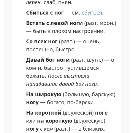
перен.
слаб, пьян.
Сбиться с ног
— см.
сбиться
.
Встать с левой ноги
(разг. ирон.)
— быть в плохом настроении.
Со всех ног
(разг.)
— очень
поспешно, быстро.
Давай бог ноги
(разг. шутл.)
— о
ком-н. быстро пустившемся
бежать.
После выстрела
нападавшие давай бог ноги.
На широкую
(большую, барскую)
ногу
— богато, по-барски.
На короткой
(дружеской)
ноге
или
на короткую
(дружескую)
ногу
с кем
(разг.)
— в близких,