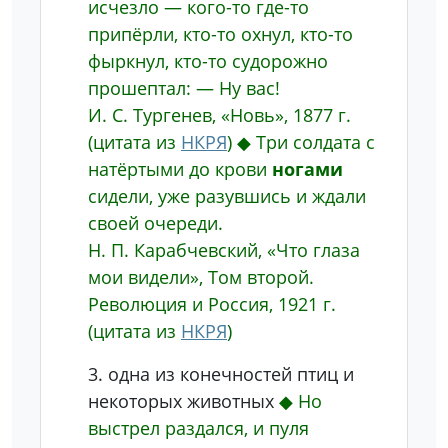
исчезло — кого-то где-то
припёрли, кто-то охнул, кто-то
фыркнул, кто-то судорожно
прошептал: — Ну вас!
И. С. Тургенев, «Новь», 1877 г.
(цитата из
НКРЯ
)
◆
Три солдата с
натёртыми до крови
ногами
сидели, уже разувшись и ждали
своей очереди.
Н. П. Карабчевский, «Что глаза
мои видели», Том второй.
Революция и Россия, 1921 г.
(цитата из
НКРЯ
)
3.
одна из конечностей птиц и
некоторых животных
◆
Но
выстрел раздался, и пуля