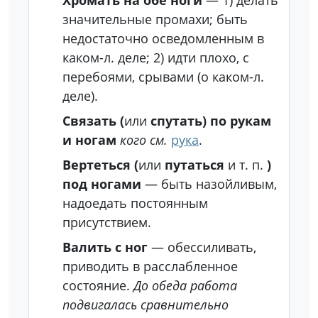
Хромать на обе ноги́
— 1) делать
значительные промахи; быть
недостаточно осведомленным в
каком-л. деле; 2) идти плохо, с
перебоями, срывами (о каком-л.
деле).
Связать (
или
спутать) по рукам
и ногам
кого
см.
рука
.
Вертеться (
или
путаться
и т. п.
)
под ногами
— быть назойливым,
надоедать постоянным
присутствием.
Валить с ног
— обессиливать,
приводить в расслабленное
состояние.
До обеда работа
подвигалась сравнительно