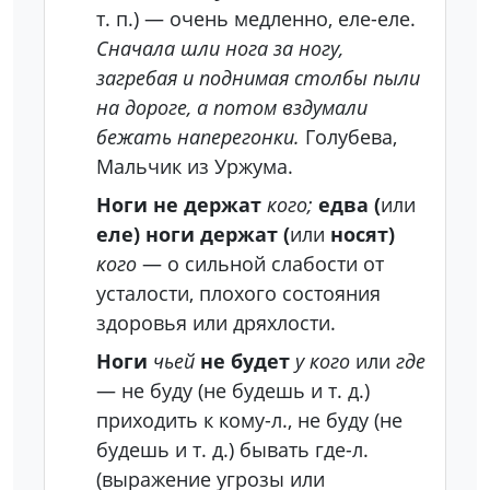
т. п.) — очень медленно, еле-еле.
Сначала шли нога за ногу,
загребая и поднимая столбы пыли
на дороге, а потом вздумали
бежать наперегонки.
Голубева,
Мальчик из Уржума.
Ноги не держат
кого;
едва (
или
еле) ноги держат (
или
носят)
кого
— о сильной слабости от
усталости, плохого состояния
здоровья или дряхлости.
Ноги
чьей
не будет
у кого
или
где
— не буду (не будешь и т. д.)
приходить к кому-л., не буду (не
будешь и т. д.) бывать где-л.
(выражение угрозы или