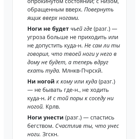
опрокинутом состоянии; с низом,
обращенным вверх.
Повернуть
ящик вверх ногами.
Ноги не будет
чьей где
(разг.)
—
угроза больше не приходить или
не допустить куда-н.
Не сам ли ты
говорил, что твоей ноги у него в
дому не будет, а теперь вдруг
ехать туда.
Млнкв-Пчрскй.
Ни ногой
к кому
или
куда
(разг.)
— не бывать где-н., не ходить
куда-н.
И с той поры к соседу ни
ногой.
Крлв.
Ноги унести
(разг.)
— спастись
бегством.
Счастлив ты, что унес
ноги.
Згскн.