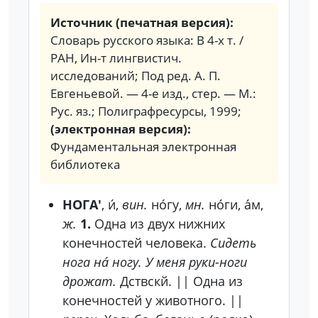
Источник (печатная версия):
Словарь русского языка: В 4-х т. /
РАН, Ин-т лингвистич.
исследований; Под ред. А. П.
Евгеньевой. — 4-е изд., стер. — М.:
Рус. яз.; Полиграфресурсы, 1999;
(электронная версия):
Фундаментальная электронная
библиотека
НОГА'
, и́,
вин.
но́гу,
мн.
но́ги, а́м,
ж.
1.
Одна из двух нижних
конечностей человека.
Сидеть
нога на́ ногу. У меня руки-ноги
дрожат.
Дствскй.
||
Одна из
конечностей у животного.
||