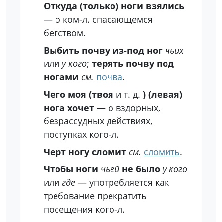
Откуда (только) ноги взялись
— о ком-л. спасающемся
бегством.
Выбить почву из-под ног
чьих
или
у кого
;
терять почву под
ногами
см.
почва
.
Чего моя (твоя
и т. д.
) (левая)
нога хочет
— о вздорных,
безрассудных действиях,
поступках кого-л.
Черт ногу сломит
см.
сломить
.
Чтобы ноги
чьей
не было
у кого
или
где
— употребляется как
требование прекратить
посещения кого-л.