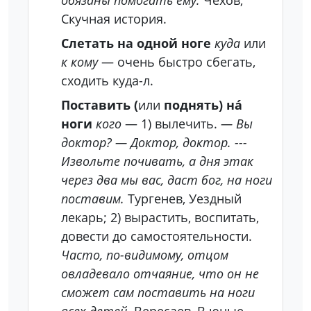
обязаны помогать ему.
Чехов,
Скучная история.
Слетать на одной ноге
куда
или
к кому
— очень быстро сбегать,
сходить куда-л.
Поставить (
или
поднять) на́
ноги
кого
— 1) вылечить.
— Вы
доктор? — Доктор, доктор. ---
Извольте почивать, а дня этак
через два мы вас, даст бог, на ноги
поставим.
Тургенев, Уездный
лекарь; 2) вырастить, воспитать,
довести до самостоятельности.
Часто, по-видимому, отцом
овладевало отчаяние, что он не
сможет сам поставить на ноги