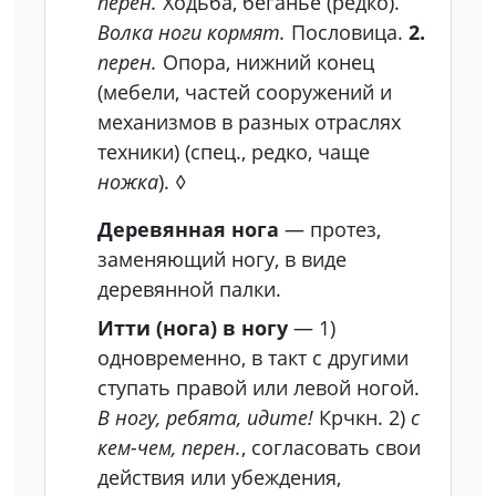
перен.
Ходьба, беганье (редко).
Волка ноги кормят.
Пословица.
2.
перен.
Опора, нижний конец
(мебели, частей сооружений и
механизмов в разных отраслях
техники) (спец., редко, чаще
ножка
).
◊
Деревянная нога
— протез,
заменяющий ногу,
в виде
деревянной палки.
Итти (нога) в ногу
—
1)
одновременно, в такт с другими
ступать правой или левой ногой.
В ногу, ребята, идите!
Крчкн.
2)
с
кем-чем, перен.
, согласовать свои
действия или убеждения,