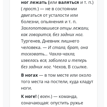
ног лежать (
или
валяться
и т. п.)
(
прост.
) — не в состоянии
двигаться от усталости или
болезни, опьянения и т. п.
Захлопотавшиеся отцы лежали,
как говорится, без задних ног.
Тургенев, Дневник лишнего
человека.
— И стала, брат, она
тосковать… Чахла-чахла,
извелась вся, заболела и теперь
без задних ног.
Чехов, В ссылке.
В ногах
— в том месте или около
того места на постели, куда кладут
ноги.
К ноге!
(
воен.
) — команда,
означающая: опустить ружье