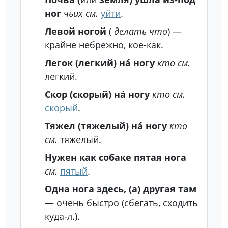
ног
чьих
см.
уйти
.
Левой ногой
(
делать
что
) —
крайне небрежно, кое-как.
Легок (легкий) на́ ногу
кто
см.
легкий.
Скор (скорый) на́ ногу
кто
см.
скорый
.
Тяжел (тяжелый) на́ ногу
кто
см.
тяжелый.
Нужен как собаке пятая нога
см.
пятый
.
Одна нога здесь, (а) другая там
— очень быстро (сбегать, сходить
куда-л.).