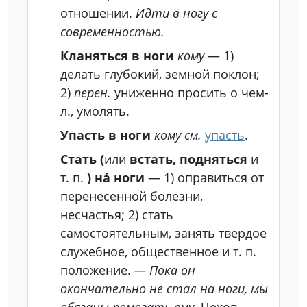
отношении.
Идти в ногу с
современностью.
Кланяться в ноги
кому
— 1)
делать глубокий, земной поклон;
2)
перен.
униженно просить о чем-
л., умолять.
Упасть в ноги
кому
см.
упасть
.
Стать (
или
встать, подняться
и
т. п.
) на́ ноги
— 1) оправиться от
перенесенной болезни,
несчастья; 2) стать
самостоятельным, занять твердое
служебное, общественное и т. п.
положение.
— Пока он
окончательно не стал на ноги, мы