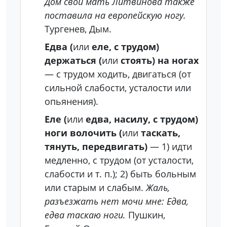
Дом свой мать Литвинова также
поставила на европейскую ногу.
Тургенев, Дым.
Едва (
или
еле, с трудом)
держаться (
или
стоять) на ногах
— с трудом ходить, двигаться (от
сильной слабости, усталости или
опьянения).
Еле (
или
едва, насилу, с трудом)
ноги волочить (
или
таскать,
тянуть, передвигать)
— 1) идти
медленно, с трудом (от усталости,
слабости и т. п.); 2) быть больным
или старым и слабым.
Жаль,
разъезжать нет мочи мне: Едва,
едва таскаю ноги.
Пушкин,