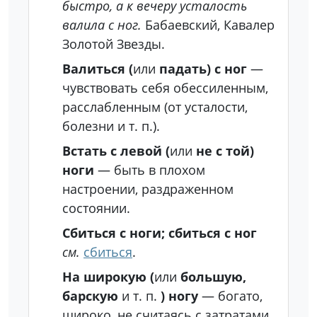
быстро, а к вечеру усталость
валила с ног.
Бабаевский, Кавалер
Золотой Звезды.
Валиться (
или
падать) с ног
—
чувствовать себя обессиленным,
расслабленным (от усталости,
болезни и т. п.).
Встать с левой (
или
не с той)
ноги
— быть в плохом
настроении, раздраженном
состоянии.
Сбиться с ноги; сбиться с ног
см.
сбиться
.
На широкую (
или
большую,
барскую
и т. п.
) ногу
— богато,
широко, не считаясь с затратами.