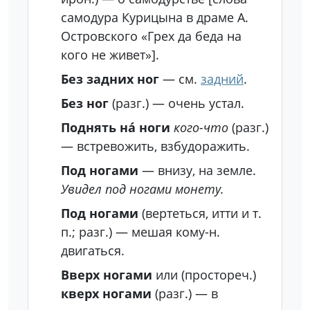
самодура Курицына в драме А.
Островского «Грех да беда на
кого не живет»].
Без задних ног
— см.
задний
.
Без ног
(разг.)
— очень устал.
Поднять на́ ноги
кого-что
(разг.)
— встревожить, взбудоражить.
Под ногами
— внизу, на земле.
Увидел под ногами монету.
Под ногами
(вертеться, итти и т.
п.; разг.)
— мешая кому-н.
двигаться.
Вверх ногами
или (простореч.)
кверх ногами
(разг.)
— в