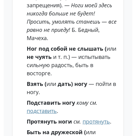
запрещения).
— Ноги моей здесь
никогда больше не будет!
Просить, умолять станешь — все
равно не приеду!
Б. Бедный,
Мачеха.
Ног под собой не слышать (
или
не чуять
и т. п.) — испытывать
сильную радость, быть в
восторге.
Взять (
или
дать) ногу
— пойти в
ногу.
Подставить ногу
кому
см.
подставить
.
Протянуть ноги
см.
протянуть
.
Быть на дружеской (
или