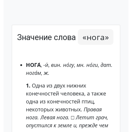
«нога»
Значение слова
НОГА́
, -и́,
вин.
но́гу
,
мн.
но́ги
,
дат.
нога́м
,
ж.
1.
Одна из двух нижних
конечностей человека, а также
одна из конечностей птиц,
некоторых животных.
Правая
нога. Левая нога.
□
Летит грач,
опустился к земле и, прежде чем