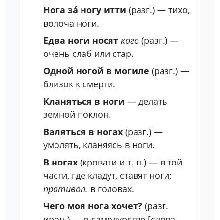
Нога за́ ногу итти
(разг.)
— тихо,
волоча ноги.
Едва ноги носят
кого
(разг.)
—
очень слаб или стар.
Одной ногой в могиле
(разг.)
—
близок к смерти.
Кланяться в ноги
— делать
земной поклон.
Валяться в ногах
(разг.)
—
умолять, кланяясь в ноги.
В ногах
(кровати и т. п.)
— в той
части, где кладут, ставят ноги;
противоп.
в головах.
Чего моя нога хочет?
(разг.
ирон.)
— о самодурстве
[слова