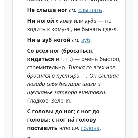
Не слыша ног
см.
слышать
.
Ни ногой
к кому
или
куда
— не
ходить к кому-л., не бывать где-л.
Ни в зуб ногой
см.
зуб
.
Со всех ног (бросаться,
кидаться
и т. п.) — очень быстро,
стремительно.
Титка со всех ног
бросился в пустырь ---. Он слышал
позади себя бегущие шаги и
щелканье затвора винтовки.
Гладков, Зеленя.
С головы до ног; с ног до
головы; с ног на́ голову
поставить
что
см.
голова
.