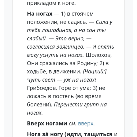
прикладом к ноге.
На ногах
— 1) в стоячем
положении, не садясь.
— Сила у
тебя лошадиная, а на сон ты
слабый. — Это верно, —
согласился Звягинцев. — Я опять
могу уснуть на ногах.
Шолохов,
Они сражались за Родину; 2) в
ходьбе, в движении.
[Чацкий:]
Чуть свет — уж на ногах!
Грибоедов, Горе от ума; 3) не
ложась в постель (во время
болезни).
Перенести грипп на
ногах.
Вверх ногами
см.
вверх
.
Нога за́ ногу (идти, тащиться
и