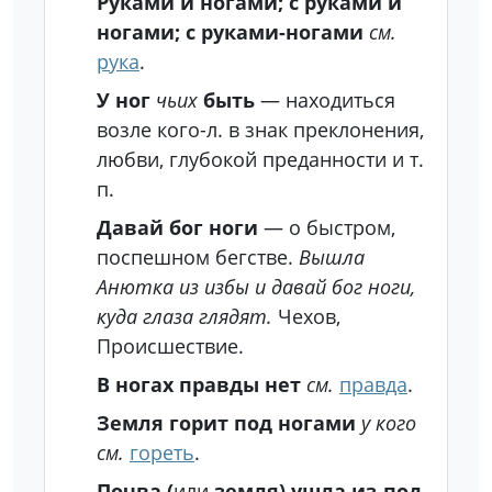
Руками и ногами; с руками и
ногами; с руками-ногами
см.
рука
.
У ног
чьих
быть
— находиться
возле кого-л. в знак преклонения,
любви, глубокой преданности и т.
п.
Давай бог ноги
— о быстром,
поспешном бегстве.
Вышла
Анютка из избы и давай бог ноги,
куда глаза глядят.
Чехов,
Происшествие.
В ногах правды нет
см.
правда
.
Земля горит под ногами
у кого
см.
гореть
.
Почва (
или
земля) ушла из-под