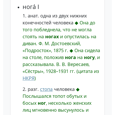
нога́ I
1.
анат.
одна из двух нижних
конечностей человека
◆
Она до
того побледнела, что не могла
стоять на
ногах
и опустилась на
диван.
Ф. М. Достоевский,
«Подросток», 1875 г.
◆
Она сидела
на столе, положив
нога
на
ногу
, и
рассказывала.
В. В. Вересаев,
«Сёстры», 1928–1931 гг.
(цитата из
НКРЯ
)
2.
разг.
стопа
человека
◆
Послышался топот обутых и
босых
ног
, несколько женских
лиц мгновенно высунулось и