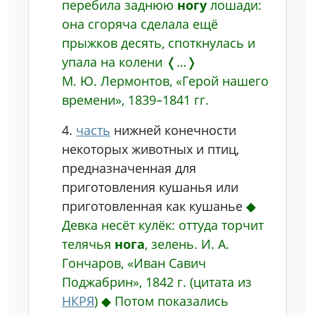
перебила заднюю
ногу
лошади:
она сгоряча сделала ещё
прыжков десять, споткнулась и
упала на колени
❬…❭
М. Ю. Лермонтов, «Герой нашего
времени», 1839–1841 гг.
4.
часть
нижней конечности
некоторых животных и птиц,
предназначенная для
приготовления кушанья или
приготовленная как кушанье
◆
Девка несёт кулёк: оттуда торчит
телячья
нога
, зелень.
И. А.
Гончаров, «Иван Савич
Поджабрин», 1842 г.
(цитата из
НКРЯ
)
◆
Потом показались