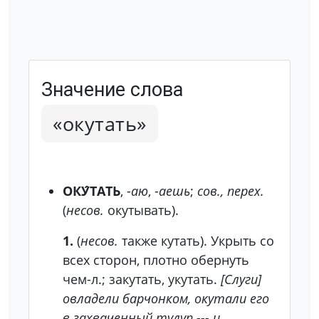
Значение слова
«окутать»
ОКУ́ТАТЬ
, -
аю
, -
аешь
;
сов., перех.
(
несов.
окутывать).
1.
(
несов.
также кутать). Укрыть со
всех сторон, плотно обернуть
чем-л.; закутать, укутать.
[Слуги]
овладели барчонком, окутали его
в захваченный тулуп --- и