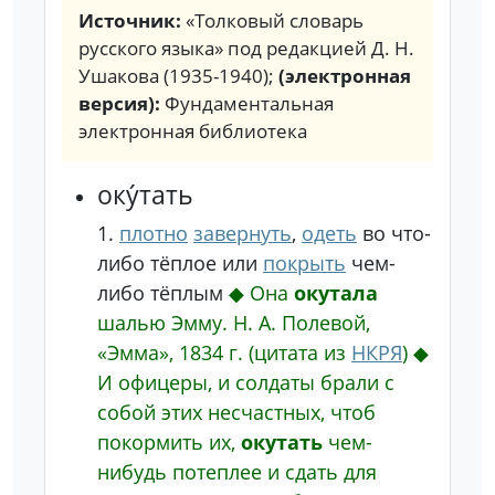
Источник:
«Толковый словарь
русского языка» под редакцией Д. Н.
Ушакова (1935-1940);
(электронная
версия):
Фундаментальная
электронная библиотека
оку́тать
1.
плотно
завернуть
,
одеть
во что-
либо тёплое или
покрыть
чем-
либо тёплым
◆
Она
окутала
шалью Эмму.
Н. А. Полевой,
«Эмма», 1834 г.
(цитата из
НКРЯ
)
◆
И офицеры, и солдаты брали с
собой этих несчастных, чтоб
покормить их,
окутать
чем-
нибудь потеплее и сдать для