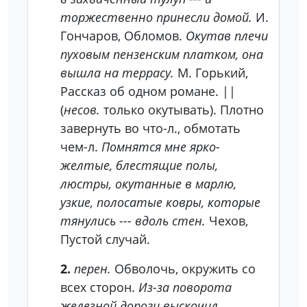
торжественно принесли домой.
И.
Гончаров, Обломов.
Окутав плечи
пуховым пензенским платком, она
вышла на террасу.
М. Горький,
Рассказ об одном романе. ||
(
несов.
только окутывать). Плотно
завернуть во что-л., обмотать
чем-л.
Помнятся мне ярко-
желтые, блестящие полы,
люстры, окутанные в марлю,
узкие, полосатые ковры, которые
тянулись --- вдоль стен.
Чехов,
Пустой случай.
2.
перен.
Обволочь, окружить со
всех сторон.
Из-за поворота
железной дороги выскочил