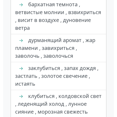
бархатная темнота ,
→
ветвистые молнии , взвихриться
, висит в воздухе , дуновение
ветра
дурманящий аромат , жар
→
пламени , завихриться ,
заволочь , заволочься
заклубиться , запах дождя ,
→
застлать , золотое свечение ,
истаять
клубиться , колдовской свет
→
, леденящий холод , лунное
сияние , морозная свежесть