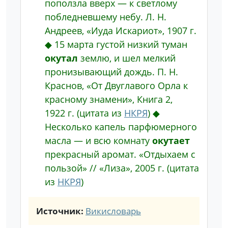
поползла вверх ― к светлому
побледневшему небу.
Л. Н.
Андреев, «Иуда Искариот», 1907 г.
◆
15 марта густой низкий туман
окутал
землю, и шел мелкий
пронизывающий дождь.
П. Н.
Краснов, «От Двуглавого Орла к
красному знамени», Книга 2,
1922 г.
(цитата из
НКРЯ
)
◆
Несколько капель парфюмерного
масла ― и всю комнату
окутает
прекрасный аромат.
«Отдыхаем с
пользой» // «Лиза», 2005 г.
(цитата
из
НКРЯ
)
Источник:
Викисловарь