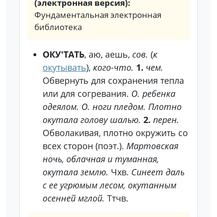
(электронная версия):
Фундаментальная электронная
библиотека
ОКУ'ТАТЬ
, аю, аешь,
сов.
(
к
окутывать
),
кого-что.
1.
чем.
Обвернуть для сохранения тепла
или для согревания.
О. ребенка
одеялом. О. ноги пледом. Плотно
окутала голову шалью.
2.
перен.
Обволакивая, плотно окружить со
всех сторон (поэт.).
Мартовская
ночь, облачная и туманная,
окутала землю.
Чхв.
Синеет даль
с ее угрюмым лесом, окутанным
осенней мглой.
Ттчв.