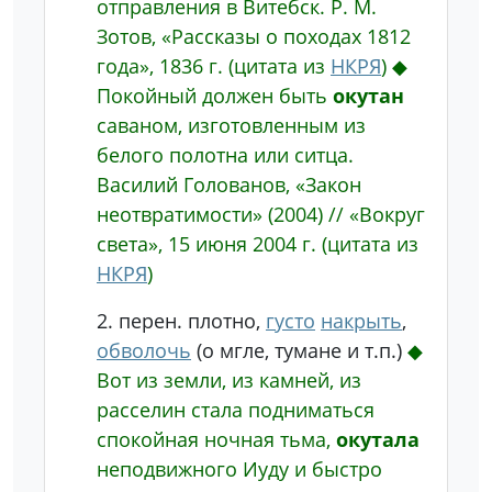
отправления в Витебск.
Р. М.
Зотов, «Рассказы о походах 1812
года», 1836 г.
(цитата из
НКРЯ
)
◆
Покойный должен быть
окутан
саваном, изготовленным из
белого полотна или ситца.
Василий Голованов, «Закон
неотвратимости» (2004) // «Вокруг
света», 15 июня 2004 г.
(цитата из
НКРЯ
)
2.
перен.
плотно,
густо
накрыть
,
обволочь
(о мгле, тумане и т.п.)
◆
Вот из земли, из камней, из
расселин стала подниматься
спокойная ночная тьма,
окутала
неподвижного Иуду и быстро