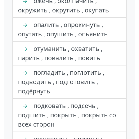
ожечь , околпачить ,
→
окружить , окрутить , окупать
опалить , опрокинуть ,
→
опутать , опушить , опьянить
отуманить , охватить ,
→
парить , повалить , повить
погладить , поглотить ,
→
подводить , подготовить ,
подёрнуть
подковать , подсечь ,
→
подшить , покрыть , покрыть со
всех сторон
превратить , прикрыть ,