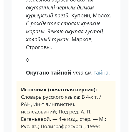
окутанный черным дымом
курьерский поезд.
Куприн, Молох.
С рождества стояли крепкие
морозы. Землю окутал густой,
холодный туман.
Марков,
Строговы.
◊
Окутано тайной
что
см.
тайна
.
Источник (печатная версия):
Словарь русского языка: В 4-х т. /
РАН, Ин-т лингвистич.
исследований; Под ред. А. П.
Евгеньевой. — 4-е изд., стер. — М.:
Рус. яз.; Полиграфресурсы, 1999;