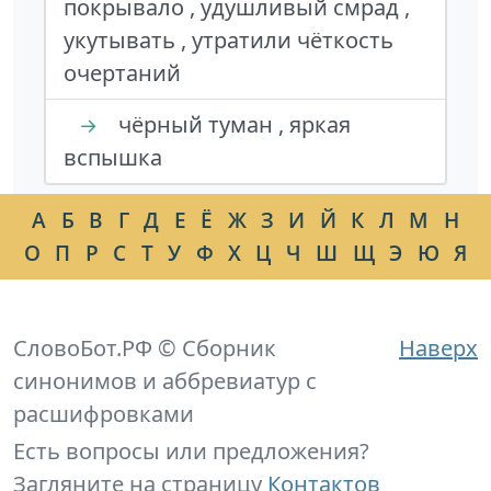
покрывало , удушливый смрад ,
укутывать , утратили чёткость
очертаний
чёрный туман , яркая
→
вспышка
А
Б
В
Г
Д
Е
Ё
Ж
З
И
Й
К
Л
М
Н
О
П
Р
С
Т
У
Ф
Х
Ц
Ч
Ш
Щ
Э
Ю
Я
СловоБот.РФ © Сборник
Наверх
синонимов и аббревиатур с
расшифровками
Есть вопросы или предложения?
Загляните на страницу
Контактов