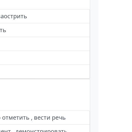
заострить
ить
отметить , вести речь
цент , демонстрировать