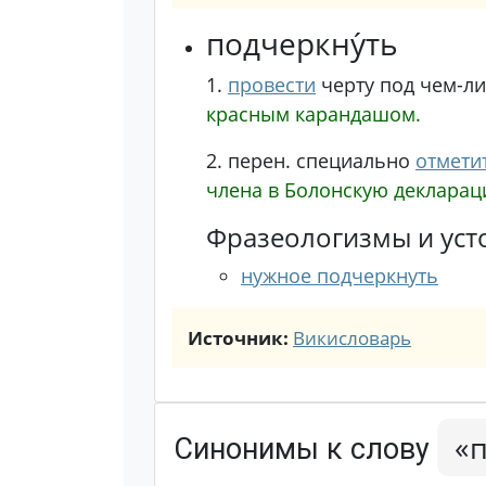
подчеркну́ть
1.
провести
черту под чем-л
красным карандашом.
2.
перен.
специально
отмети
члена в Болонскую декларац
Фразеологизмы и уст
нужное подчеркнуть
Источник:
Викисловарь
«
Синонимы к слову