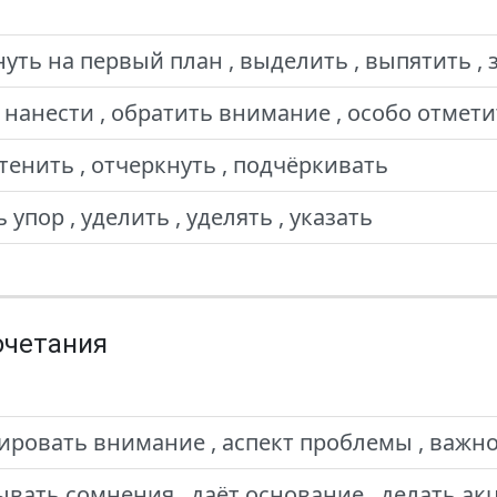
уть на первый план , выделить , выпятить , 
 нанести , обратить внимание , особо отмет
ттенить , отчеркнуть , подчёркивать
 упор , уделить , уделять , указать
очетания
ировать внимание , аспект проблемы , важно 
ывать сомнения , даёт основание , делать ак