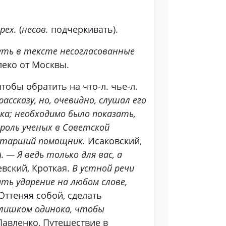
ерех.
(
несов.
подчеркивать).
уть в тексте несогласованные
леко от Москвы.
тобы обратить на что-л. чье-л.
ассказу, но, очевидно, слушал его
ка; необходимо было показать,
роль ученых в Советской
 старший помощник.
Исаковский,
).
— Я ведь только
для вас
, а
вский, Кроткая.
В устной речи
ать ударение на любом слове,
Оттеняя собой, сделать
 слишком одинока, чтобы
авленко, Путешествие в