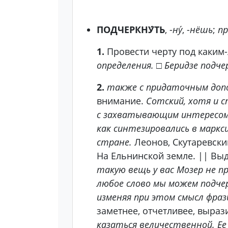
ПОДЧЕРКНУ́ТЬ
, -
ну́
, -
нёшь
;
пр
1.
Провести черту под каким-л
определения.
□
Беридзе подче
2.
также с придаточным доп
внимание.
Сотский, хотя и с
с захватывающим интересом
как синтезировались в маркс
стране.
Леонов, Скутаревски
На Ельнинской земле. || Выд
такую вещь у вас Мозер не п
любое слово мы можем подчер
изменяя при этом смысл фраз
заметнее, отчетливее, выраз
казаться величественной. Ее