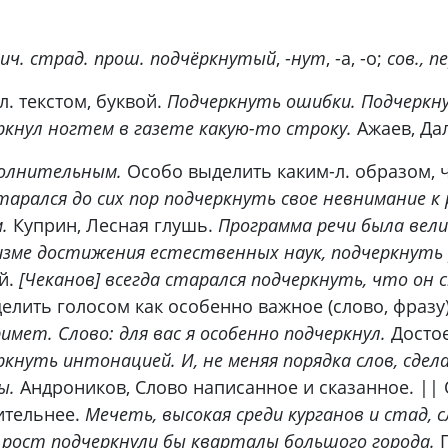
ич. страд. прош.
подчёркнутый
, -
нут
, -а, -о;
сов., п
. текстом, буквой.
Подчеркнуть ошибки. Подчеркн
ркнул ногтем в газете какую-то строку.
Ажаев, Да
олнительным.
Особо выделить каким-л. образом, ч
тарался до сих пор подчеркнуть свое невнимание к р
.
Куприн, Лесная глушь.
Программа речи была вели
изме достижения естественных наук, подчеркнуть 
й.
[Чеканов] всегда старался подчеркнуть, что он
елить голосом как особенно важное (слово, фразу
римет. Слово:
для вас
я особенно подчеркнул.
Достое
кнуть интонацией. И, не меняя порядка слов, сдел
ы.
Андроников, Слово написанное и сказанное. || 
ительнее.
Мечеть, высокая среди курганов и стад,
 рост подчеркнули бы кварталы большого города.
П