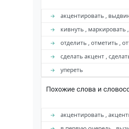
акцентировать , выдвин
→
кивнуть , маркировать ,
→
отделить , отметить , о
→
сделать акцент , сделать
→
упереть
→
Похожие слова и словос
акцентировать , акцент
→
в первую очередь , выз
→