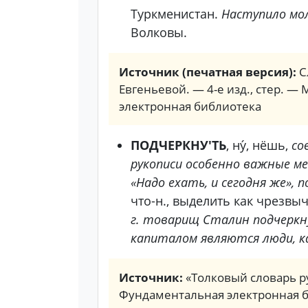
Туркменистан.
Наступило мол
Волковы.
Источник (печатная версия):
С
Евгеньевой. — 4-е изд., стер. — 
электронная библиотека
ПОДЧЕРКНУ'ТЬ
, ну́, нёшь,
со
рукописи особенно важные ме
«Надо ехать, и сегодня же», п
что-н., выделить как чрезвы
г. товарищ Сталин подчеркн
капиталом являются люди, к
Источник:
«Толковый словарь ру
Фундаментальная электронная 