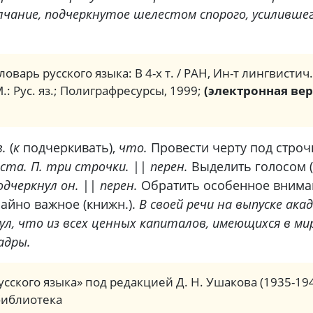
чание, подчеркнутое шелестом спорого, усилившег
ловарь русского языка: В 4-х т. / РАН, Ин-т лингвистич
М.: Рус. яз.; Полиграфресурсы, 1999;
(электронная вер
в.
(
к
подчеркивать),
что.
Провести черту под строч
ста. П. три строчки.
||
перен.
Выделить голосом (
одчеркнул он.
||
перен.
Обратить особенное вниман
чайно важное (книжн.).
В своей речи на выпуске ака
ул, что из всех ценных капиталов, имеющихся в м
адры.
сского языка» под редакцией Д. Н. Ушакова (1935-19
библиотека