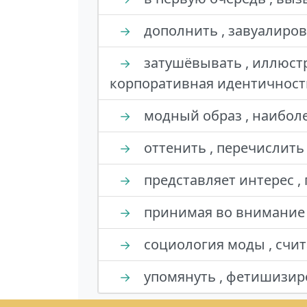
дополнить , завуалирова
→
затушёвывать , иллюстр
→
корпоративная идентичност
модный образ , наиболе
→
оттенить , перечислить
→
представляет интерес ,
→
принимая во внимание ,
→
социология моды , счит
→
упомянуть , фетишизиро
→