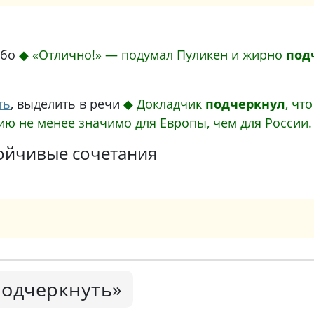
ибо
◆
«Отлично!» — подумал Пуликен и жирно
под
ть
, выделить в речи
◆
Докладчик
подчеркнул
, чт
ию не менее значимо для Европы, чем для России.
ойчивые сочетания
подчеркнуть»