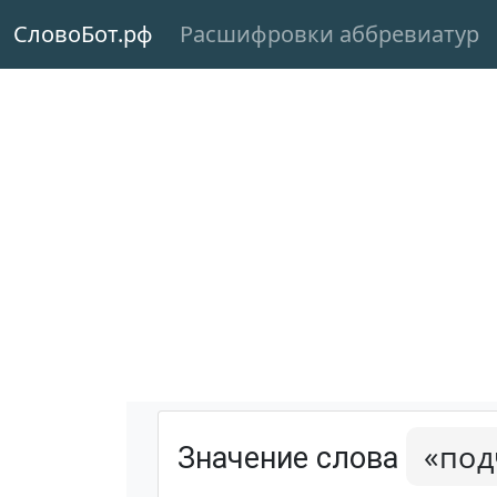
СловоБот.рф
Расшифровки аббревиатур
«под
Значение слова