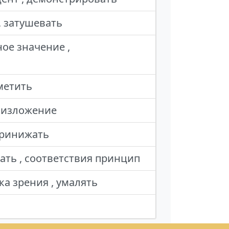
, затушевать
ое значение ,
метить
е изложение
 принижать
ать , соответствия принцип
а зрения , умалять