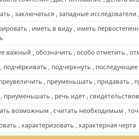
ть , заключаться , западные исследователи 
ировать , иметь в виду , иметь первостепенн
ь
е важный , обозначить , особо отметить , от
 , подчёркивать , подчеркнуть , последующе
 преувеличить , преуменьшать , придавать ,
 приуменьшать , речь идёт , свидетельствов
ать возможным , считать необходимым , точк
вать , характеризовать , характерная черта