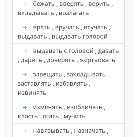
бежать , вверять , верить ,
→
вкладывать , возлагать
врать , вручать , всучать ,
→
выдавать , выдавать головой
выдавать с головой , давать
→
, дарить , доверять , жертвовать
завещать , закладывать ,
→
заставлять , избавлять ,
извинять
изменять , изобличать ,
→
класть , лгать , мучить
навязывать , назначать ,
→