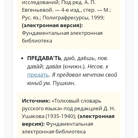
исследований; Под ред. А. П.
Евгеньевой. — 4-е изд., стер. — М.:
Рус. яз.; Полиграфресурсы, 1999;
(электронная версия):
Фундаментальная электронная
библиотека
ПРЕДАВА'ТЬ
, даю́, даёшь,
пов.
дава́й; дава́я (книжн.).
Несов. к
предать
.
Я предавал мечтам свой
юный ум.
Пушкин.
Источник:
«Толковый словарь
русского языка» под редакцией Д. Н.
Ушакова (1935-1940);
(электронная
версия):
Фундаментальная
электронная библиотека