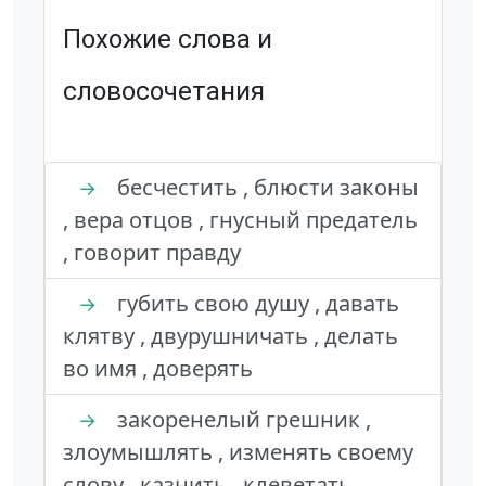
Похожие слова и
словосочетания
бесчестить , блюсти законы
→
, вера отцов , гнусный предатель
, говорит правду
губить свою душу , давать
→
клятву , двурушничать , делать
во имя , доверять
закоренелый грешник ,
→
злоумышлять , изменять своему
слову , казнить , клеветать