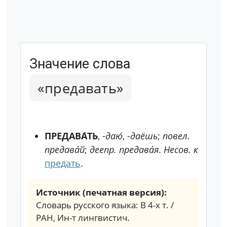
Значение слова
«предавать»
ПРЕДАВА́ТЬ
, -
даю́
, -
даёшь
;
повел.
предава́й
;
деепр.
предава́я
.
Несов. к
предать
.
Источник (печатная версия):
Словарь русского языка: В 4-х т. /
РАН, Ин-т лингвистич.