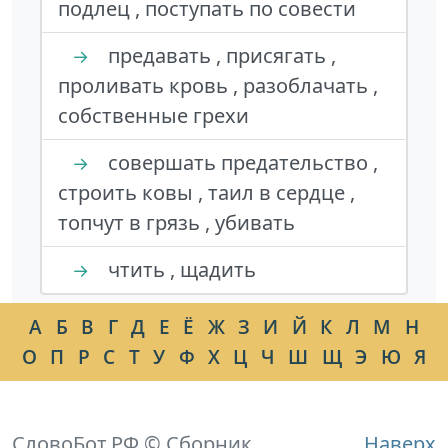
подлец , поступать по совести
предавать , присягать ,
→
проливать кровь , разоблачать ,
собственные грехи
совершать предательство ,
→
строить ковы , таил в сердце ,
топчут в грязь , убивать
чтить , щадить
→
А
Б
В
Г
Д
Е
Ё
Ж
З
И
Й
К
Л
М
Н
О
П
Р
С
Т
У
Ф
Х
Ц
Ч
Ш
Щ
Э
Ю
Я
СловоБот.РФ © Сборник
Наверх