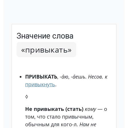
Значение слова
«привыкать»
ПРИВЫКА́ТЬ
, -
а́ю
, -
а́ешь
.
Несов. к
привыкнуть
.
◊
Не привыкать (стать)
кому
— о
том, что стало привычным,
обычным для кого-л.
Нам не