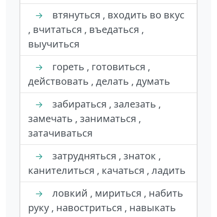
втянуться , входить во вкус
→
, вчитаться , въедаться ,
выучиться
гореть , готовиться ,
→
действовать , делать , думать
забираться , залезать ,
→
замечать , заниматься ,
затачиваться
затрудняться , знаток ,
→
канителиться , качаться , ладить
ловкий , мириться , набить
→
руку , навостриться , навыкать