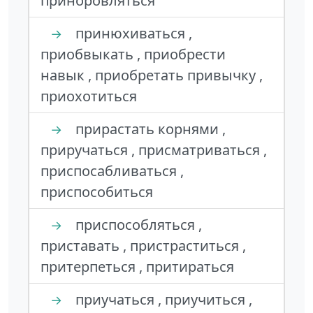
приноровляться
принюхиваться ,
→
приобвыкать , приобрести
навык , приобретать привычку ,
приохотиться
прирастать корнями ,
→
приручаться , присматриваться ,
приспосабливаться ,
приспособиться
приспособляться ,
→
приставать , пристраститься ,
притерпеться , притираться
приучаться , приучиться ,
→