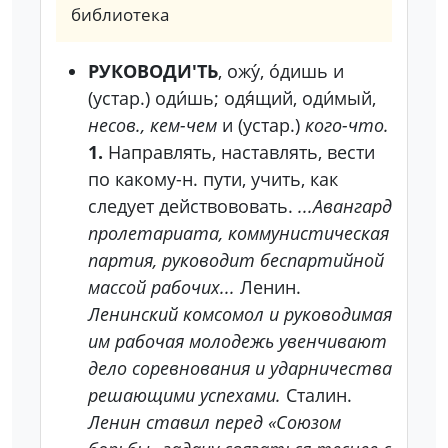
библиотека
РУКОВОДИ'ТЬ
, ожу́, о́дишь и
(устар.) оди́шь; одя́щий, оди́мый,
несов., кем-чем
и (устар.)
кого-что.
1.
Направлять, наставлять, вести
по какому-н. пути, учить, как
следует действововать.
...Авангард
пролетариата, коммунистическая
партия, руководит беспартийной
массой рабочих...
Ленин.
Ленинский комсомол и руководимая
им рабочая молодежь увенчивают
дело соревнования и ударничества
решающими успехами.
Сталин.
Ленин ставил перед «Союзом