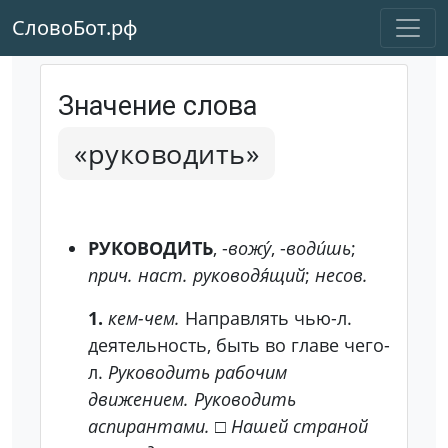
СловоБот.рф
Значение слова
«руководить»
РУКОВОДИ́ТЬ
, -
вожу́
, -
води́шь
;
прич. наст.
руководя́щий
;
несов.
1.
кем-чем.
Направлять чью-л.
деятельность, быть во главе чего-
л.
Руководить рабочим
движением. Руководить
аспирантами.
□
Нашей страной