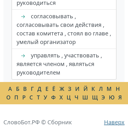
руководиться
согласовывать ,
→
согласовывать свои действия ,
состав комитета , стоял во главе ,
умелый организатор
управлять , участвовать ,
→
является членом , являться
руководителем
А
Б
В
Г
Д
Е
Ё
Ж
З
И
Й
К
Л
М
Н
О
П
Р
С
Т
У
Ф
Х
Ц
Ч
Ш
Щ
Э
Ю
Я
СловоБот.РФ © Сборник
Наверх