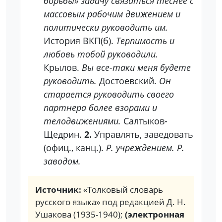
борьбы» задачу связаться теснее с
массовым рабочим движением и
политически руководить им.
История ВКП(б).
Терпимость и
любовь тобой руководили.
Крылов.
Вы все-таки меня будете
руководить.
Достоевский.
Он
старается руководить своего
партнера более взорами и
телодвижениями.
Салтыков-
Щедрин.
2.
Управлять, заведовать
(офиц., канц.).
Р. учреждением. Р.
заводом.
Источник:
«Толковый словарь
русского языка» под редакцией Д. Н.
Ушакова (1935-1940);
(электронная