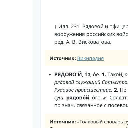
↑ Илл. 231. Рядовой и офице
вооружения российских войск
ред. А. В. Висковатова.
Источник:
Википедия
РЯДОВО'Й
, а́я, о́е.
1.
Такой, 
рядовой служащий
Сотьстро
Рядовое происшествие.
2.
Не 
сущ.
рядово́й
, о́го,
м.
Солдат
по знач. связанное с посевом
Источник:
«Толковый словарь ру