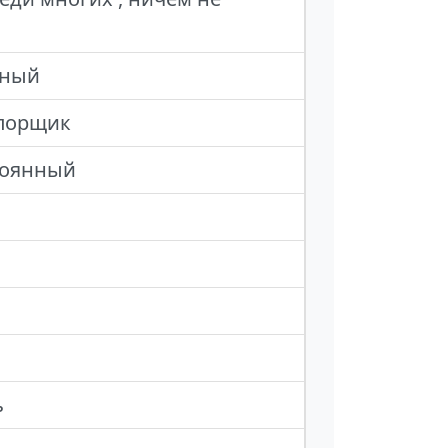
чный
апорщик
стоянный
ь