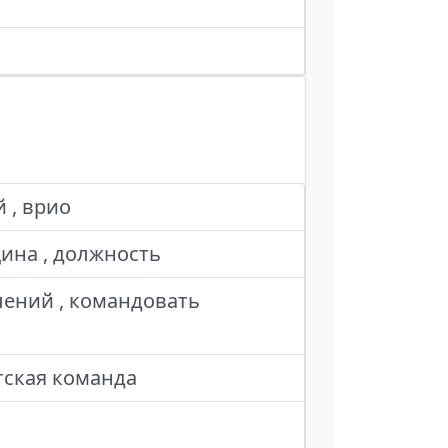
 , врио
щина , должность
лений , командовать
нтская команда