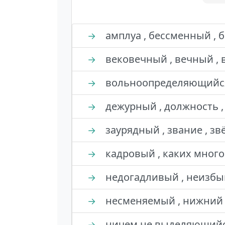
амплуа , бессменный , 
→
вековечный , вечный , 
→
вольноопределяющийся 
→
дежурный , должность ,
→
заурядный , звание , зв
→
кадровый , каких много 
→
недогадливый , неизбы
→
несменяемый , нижний ч
→
ничем не выделяющийся
→