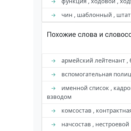
функция , ходовой , хо
→
чин , шаблонный , шта
→
Похожие слова и словос
армейский лейтенант , 
→
вспомогательная полици
→
именной список , кадро
→
взводом
комсостав , контрактная
→
начсостав , нестроевой 
→