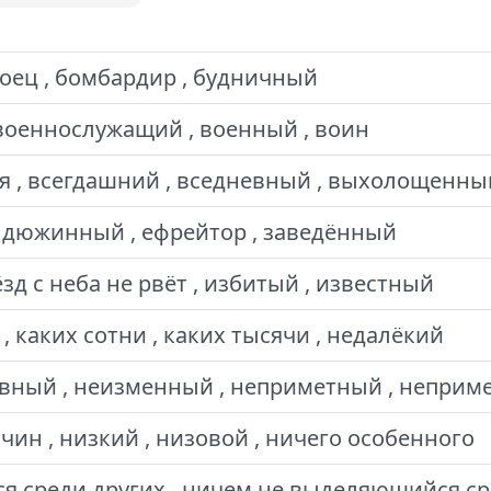
боец , бомбардир , будничный
военнослужащий , военный , воин
, всегдашний , вседневный , выхолощенный
 дюжинный , ефрейтор , заведённый
ёзд с неба не рвёт , избитый , известный
, каких сотни , каких тысячи , недалёкий
вный , неизменный , неприметный , неприм
ин , низкий , низовой , ничего особенного
 среди других , ничем не выделяющийся сре