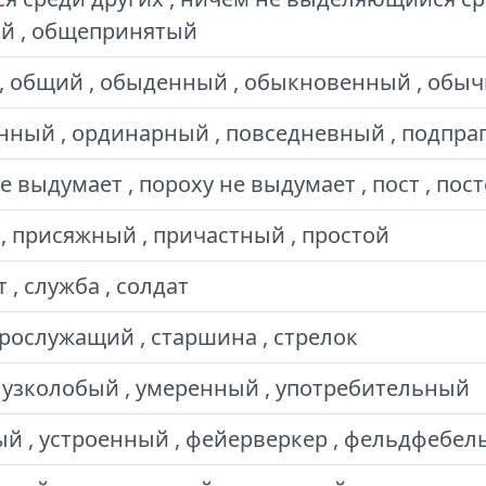
й , общепринятый
 общий , обыденный , обыкновенный , обы
нный , ординарный , повседневный , подпр
 выдумает , пороху не выдумает , пост , по
 присяжный , причастный , простой
 , служба , солдат
арослужащий , старшина , стрелок
 узколобый , умеренный , употребительный
й , устроенный , фейерверкер , фельдфебел