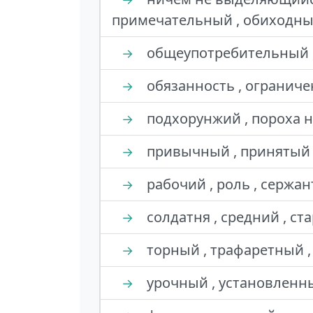
примечательный , обиходны
общеупотребительный ,
→
обязанность , ограниче
→
подхорунжий , пороха не
→
привычный , принятый ,
→
рабочий , роль , сержант
→
солдатня , средний , ст
→
торный , трафаретный ,
→
урочный , установленны
→