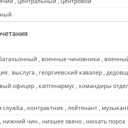
дячий , центральный , центровой
тный
очетания
батальонный , военные чиновники , военный
я , выслуга , георгиевский кавалер , дедов
вый офицер , каптенармус , командиры отде
 служба , контрактник , лейтенант , музыка
, нижний чин , низшее звено , нюхать порох