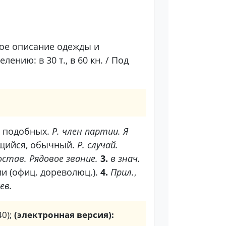
ское описание одежды и
нию: в 30 т., в 60 кн. / Под
ы подобных.
Р. член партии. Я
щийся, обычный.
Р. случай.
состав. Рядовое звание.
3.
в знач.
и (офиц. дореволюц.).
4.
Прил.
,
ев.
40);
(электронная версия):