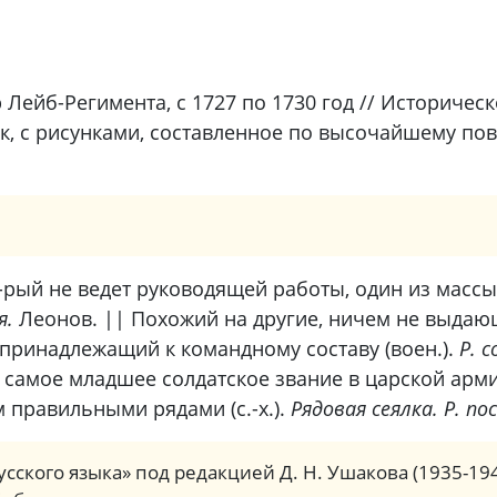
р Лейб-Регимента, с 1727 по 1730 год // Историче
, с рисунками, составленное по высочайшему повеле
к-рый не ведет руководящей работы, один из масс
я.
Леонов.
||
Похожий на другие, ничем не выдаю
принадлежащий к командному составу (воен.).
Р. 
, самое младшее солдатское звание в царской арми
 правильными рядами (с.-х.).
Рядовая сеялка. Р. пос
сского языка» под редакцией Д. Н. Ушакова (1935-19