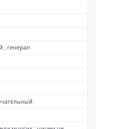
 , генерал
ечательный
ди многих , ничем не