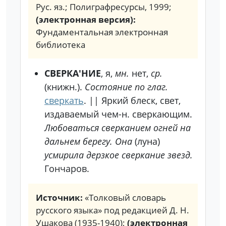
Рус. яз.; Полиграфресурсы, 1999;
(электронная версия):
Фундаментальная электронная
библиотека
СВЕРКА'НИЕ
, я,
мн.
нет,
ср.
(книжн.).
Состояние по глаг.
сверкать
.
||
Яркий блеск, свет,
издаваемый чем-н. сверкающим.
Любоваться сверканием огней на
дальнем берегу. Она
(луна)
усмирила дерзкое сверкание звезд.
Гончаров.
Источник:
«Толковый словарь
русского языка» под редакцией Д. Н.
Ушакова (1935-1940);
(электронная