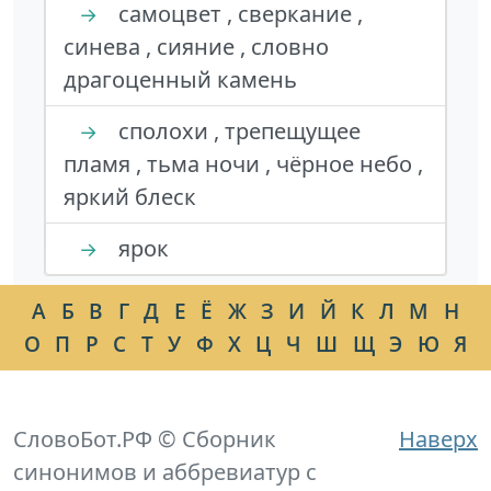
самоцвет , сверкание ,
→
синева , сияние , словно
драгоценный камень
сполохи , трепещущее
→
пламя , тьма ночи , чёрное небо ,
яркий блеск
ярок
→
А
Б
В
Г
Д
Е
Ё
Ж
З
И
Й
К
Л
М
Н
О
П
Р
С
Т
У
Ф
Х
Ц
Ч
Ш
Щ
Э
Ю
Я
СловоБот.РФ © Сборник
Наверх
синонимов и аббревиатур с