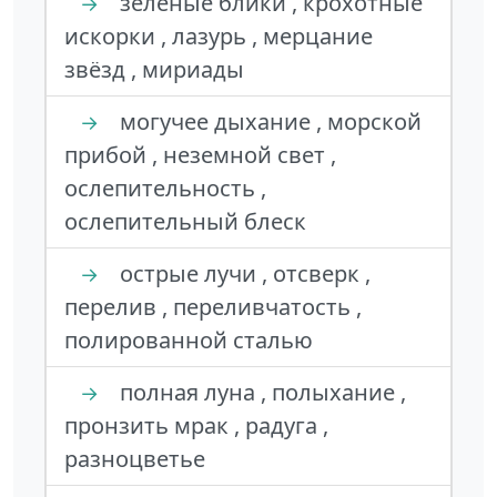
зелёные блики , крохотные
→
искорки , лазурь , мерцание
звёзд , мириады
могучее дыхание , морской
→
прибой , неземной свет ,
ослепительность ,
ослепительный блеск
острые лучи , отсверк ,
→
перелив , переливчатость ,
полированной сталью
полная луна , полыхание ,
→
пронзить мрак , радуга ,
разноцветье