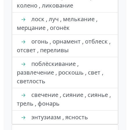
колено , ликование
лоск , луч , мелькание ,
→
мерцание , огонёк
огонь , орнамент , отблеск ,
→
отсвет , переливы
поблёскивание ,
→
развлечение , роскошь , свет ,
светлость
свечение , сияние , сиянье ,
→
трель , фонарь
энтузиазм , ясность
→