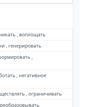
никать , воплощать
ни , генерировать
формировать ,
ботать , негативное
еществлять , ограничивать
 преобразовывать