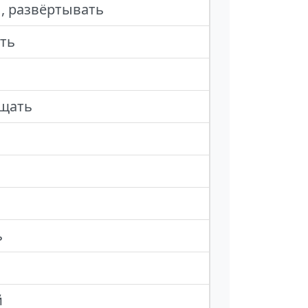
 , развёртывать
ать
ещать
ь
й