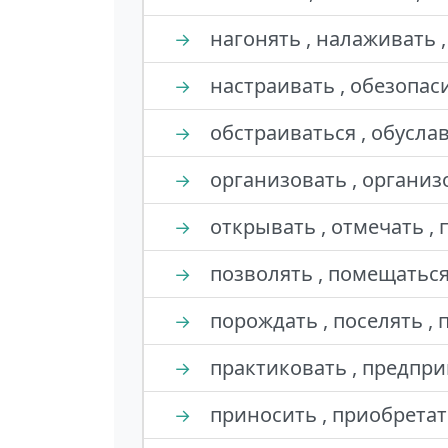
нагонять , налаживать ,
→
настраивать , обезопаси
→
обстраиваться , обуслав
→
организовать , организо
→
открывать , отмечать , 
→
позволять , помещаться 
→
порождать , поселять , 
→
практиковать , предпри
→
приносить , приобретать
→