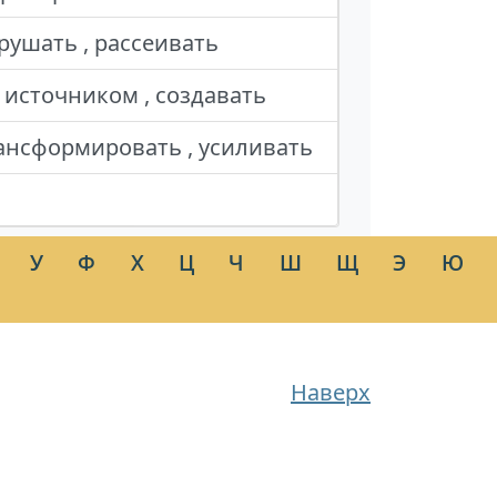
рушать , рассеивать
 источником , создавать
рансформировать , усиливать
У
Ф
Х
Ц
Ч
Ш
Щ
Э
Ю
Наверх