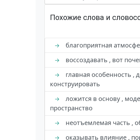
Похожие слова и словос
благоприятная атмосфер
→
воссоздавать , вот поче
→
главная особенность , 
→
конструировать
ложится в основу , моде
→
пространство
неотъемлемая часть , о
→
оказывать влияние , по
→