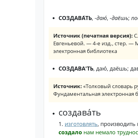
СОЗДАВА́ТЬ
, -
даю́
, -
даёшь
;
по
Источник (печатная версия):
С
Евгеньевой. — 4-е изд., стер. — 
электронная библиотека
СОЗДАВА'ТЬ
, даю́, даёшь; да
Источник:
«Толковый словарь ру
Фундаментальная электронная 
создава́ть
1.
изготовлять
, производить
создало
нам немало труднос