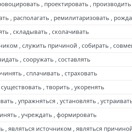
ровоцировать , проектировать , производить
ть , располагать , ремилитаризовать , рожд
ять , складывать , сколачивать
ником , служить причиной , собирать , совм
зидать , сооружать , составлять
очинять , сплачивать , страховать
 существовать , творить , укоренять
ать , упражняться , установлять , устраиват
учинять , учреждать , формировать
ь , являться источником , являться причино