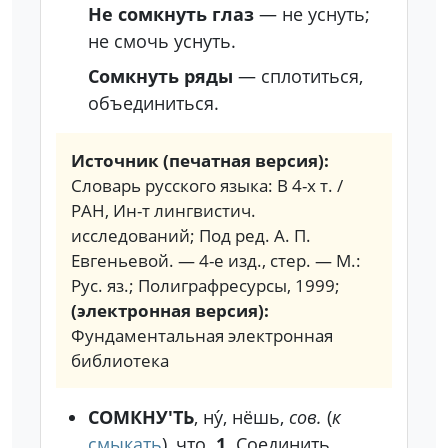
Не сомкнуть глаз
— не уснуть;
не смочь уснуть.
Сомкнуть ряды
— сплотиться,
объединиться.
Источник (печатная версия):
Словарь русского языка: В 4-х т. /
РАН, Ин-т лингвистич.
исследований; Под ред. А. П.
Евгеньевой. — 4-е изд., стер. — М.:
Рус. яз.; Полиграфресурсы, 1999;
(электронная версия):
Фундаментальная электронная
библиотека
СОМКНУ'ТЬ
, ну́, нёшь,
сов.
(
к
смыкать
), что.
1.
Соединить