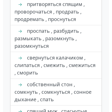
притворяться спящим ,
→
проворочаться , продрать ,
продремать , проснуться
проспать , разбудить ,
→
размыкать , разомкнуть ,
разомкнуться
свернуться калачиком ,
→
слипаться , смежить , смежиться
, сморить
собственный стон ,
→
сомкнуть , сомкнуться , сонное
дыхание , спать
спящий муж , стиснутые
→