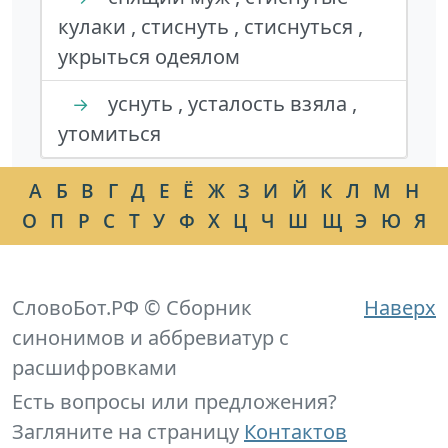
кулаки , стиснуть , стиснуться ,
укрыться одеялом
уснуть , усталость взяла ,
→
утомиться
А
Б
В
Г
Д
Е
Ё
Ж
З
И
Й
К
Л
М
Н
О
П
Р
С
Т
У
Ф
Х
Ц
Ч
Ш
Щ
Э
Ю
Я
СловоБот.РФ © Сборник
Наверх
синонимов и аббревиатур с
расшифровками
Есть вопросы или предложения?
Загляните на страницу
Контактов