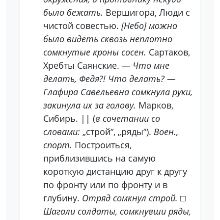
было бежать.
Вершигора, Люди с
чистой совестью.
[Небо] можно
было видеть сквозь неплотно
сомкнутые кроны сосен.
Сартаков,
Хребты Саянские.
— Что мне
делать, Федя?! Что делать? —
Глафира Савельевна сомкнула руки,
закинула их за голову.
Марков,
Сибирь. || (
в сочетании со
словами:
„строй“, „ряды“).
Воен.,
спорт.
Построиться,
приблизившись на самую
короткую дистанцию друг к другу
по фронту или по фронту и в
глубину.
Отряд сомкнул строй.
□
Шагали солдаты, сомкнувши ряды,