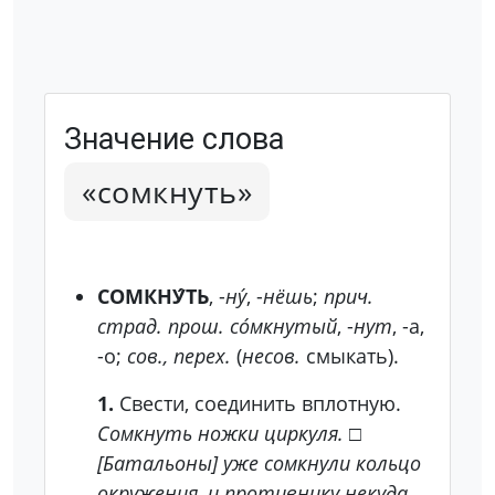
Значение слова
«сомкнуть»
СОМКНУ́ТЬ
, -
ну́
, -
нёшь
;
прич.
страд. прош.
со́мкнутый
, -
нут
, -а,
-о;
сов., перех.
(
несов.
смыкать).
1.
Свести, соединить вплотную.
Сомкнуть ножки циркуля.
□
[Батальоны] уже сомкнули кольцо
окружения, и противнику некуда