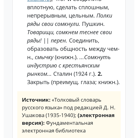
вплотную, сделать сплошным,
непрерывным, цельным.
Полки
ряды свои сомкнули.
Пушкин.
Товарищи, сомкнем теснее свои
ряды!
||
перен.
Соединить,
образовать общность между чем-
н.,
смычку
(книжн.).
...Сомкнуть
индустрию с крестьянским
рынком...
Сталин (1924 г.).
2.
Закрыть (преимущ. глаза; книжн.).
Источник:
«Толковый словарь
русского языка» под редакцией Д. Н.
Ушакова (1935-1940);
(электронная
версия):
Фундаментальная
электронная библиотека