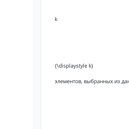
k
{\displaystyle k}
элементов, выбранных из да