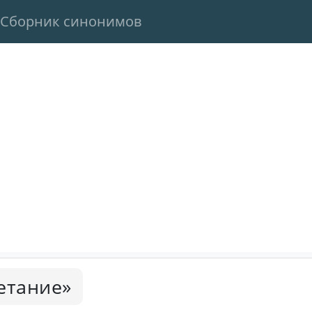
Сборник синонимов
етание»