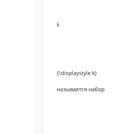
k
{\displaystyle k}
называется набор