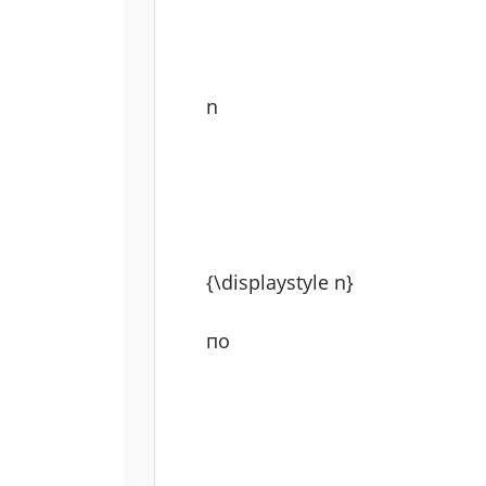
n
{\displaystyle n}
по