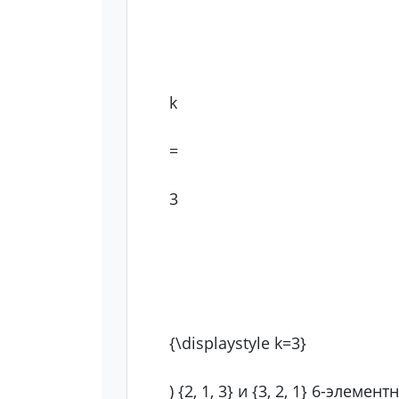
k
=
3
{\displaystyle k=3}
) {2, 1, 3} и {3, 2, 1} 6-элемент