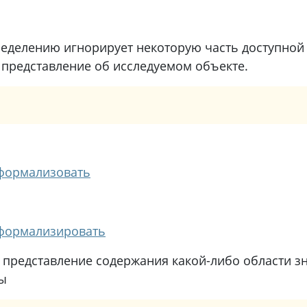
делению игнорирует некоторую часть доступной 
представление об исследуемом объекте.
формализовать
формализировать
; представление содержания какой-либо области з
ы