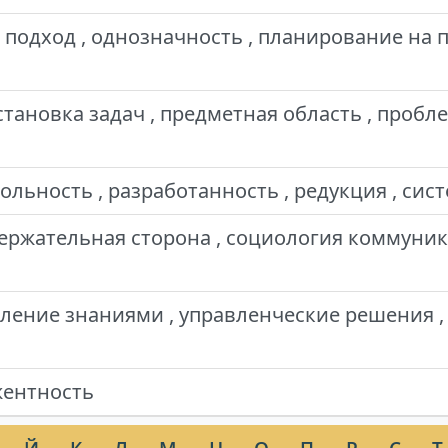
подход , однозначность , планирование на 
становка задач , предметная область , пробл
льность , разработанность , редукция , сис
ержательная сторона , социология коммуник
ление знаниями , управленческие решения ,
жентность