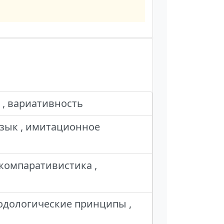
 , вариативность
язык , имитационное
компаративистика ,
тодологические принципы ,