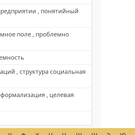
предприятии , понятийный
емное поле , проблемно
темность
аций , структура социальная
 формализация , целевая