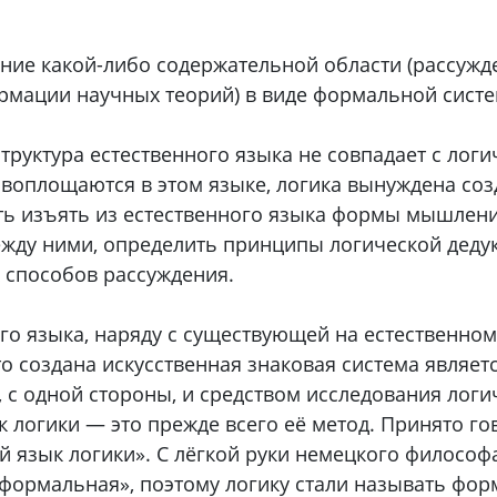
ние какой-либо содержательной области (рассужде
рмации научных теорий) в виде формальной систе
труктура естественного языка не совпадает с лог
воплощаются в этом языке, логика вынуждена соз
ь изъять из естественного языка формы мышления
ду ними, определить принципы логической дедук
 способов рассуждения.
о языка, наряду с существующей на естественном 
о создана искусственная знаковая система являет
 с одной стороны, и средством исследования логи
зык логики — это прежде всего её метод. Принято г
й язык логики». С лёгкой руки немецкого философ
формальная», поэтому логику стали называть фор