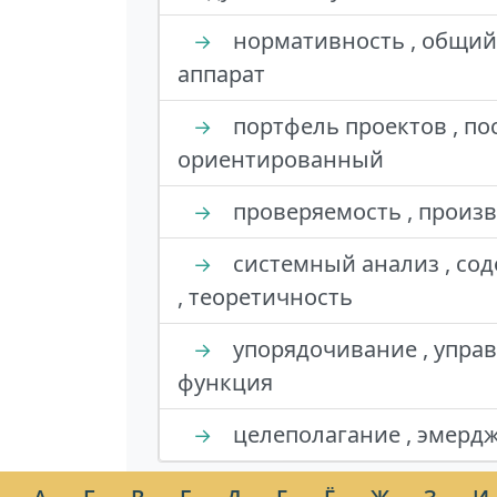
нормативность , общий 
→
аппарат
портфель проектов , по
→
ориентированный
проверяемость , произво
→
системный анализ , сод
→
, теоретичность
упорядочивание , управ
→
функция
целеполагание , эмерд
→