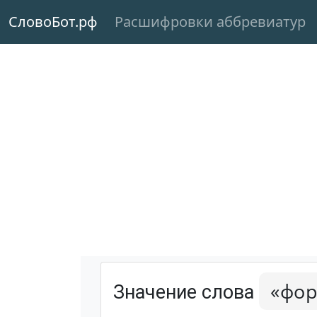
СловоБот.рф
Расшифровки аббревиатур
«фор
Значение слова