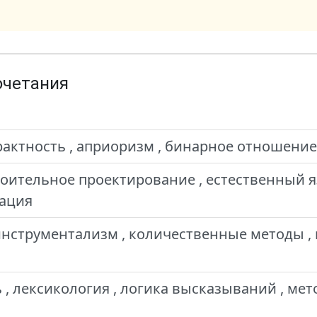
очетания
рактность , априоризм , бинарное отношение
оительное проектирование , естественный 
ация
инструментализм , количественные методы , 
, лексикология , логика высказываний , ме