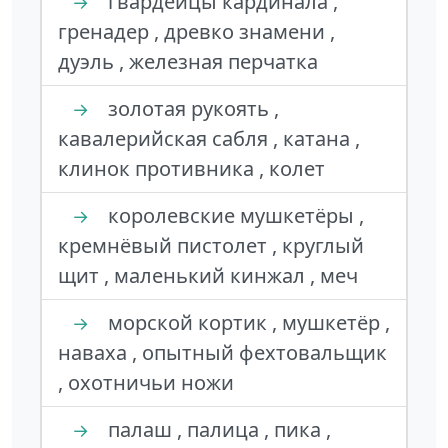
гвардейцы кардинала ,
→
гренадер , древко знамени ,
дуэль , железная перчатка
золотая рукоять ,
→
кавалерийская сабля , катана ,
клинок противника , колет
королевские мушкетёры ,
→
кремнёвый пистолет , круглый
щит , маленький кинжал , меч
морской кортик , мушкетёр ,
→
наваха , опытный фехтовальщик
, охотничьи ножи
палаш , палица , пика ,
→