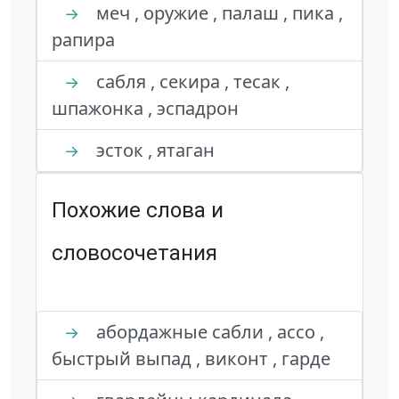
меч , оружие , палаш , пика ,
→
рапира
сабля , секира , тесак ,
→
шпажонка , эспадрон
эсток , ятаган
→
Похожие слова и
словосочетания
абордажные сабли , ассо ,
→
быстрый выпад , виконт , гарде