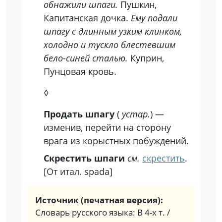
обнажили шпаги.
Пушкин,
Капитанская дочка.
Ему подали
шпагу с длинным узким клинком,
холодно и тускло блестевшим
бело-синей сталью.
Куприн,
Пунцовая кровь.
◊
Продать шпагу
(
устар.
) —
изменив, перейти на сторону
врага из корыстных побуждений.
Скрестить шпаги
см.
скрестить
.
[От итал. spada]
Источник (печатная версия):
Словарь русского языка: В 4-х т. /