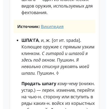
видов оружия, используемых для
фехтования.
Источник:
Википедия
ШПА'ГА
, и,
ж.
[от ит. spada].
Колющее оружие с прямым узким
клинком.
С гитарой и шпагой я
здесь под окном.
Пушкин.
Я
невольно стиснул рукоять моей
шпаги.
Пушкин.
◊
Продать шпагу
кому-чему
(книжн.
устар.)
—
перен.
изменив, перейти
на чью-н. сторону или вступить в
ряды каких-н. войск из корыстных