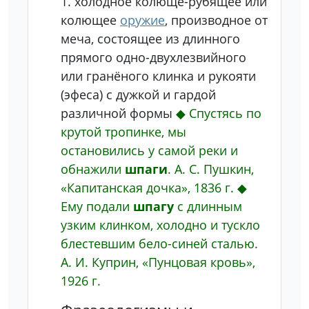
1.
холодное колюще-рубящее или
колющее
оружие
, производное от
меча, состоящее из длинного
прямого одно-двухлезвийного
или гранёного клинка и рукояти
(эфеса) с дужкой и гардой
различной формы
◆
Спустясь по
крутой тропинке, мы
остановились у самой реки и
обнажили
шпаги
.
А. С. Пушкин,
«Капитанская дочка», 1836 г.
◆
Ему подали
шпагу
с длинным
узким клинком, холодно и тускло
блестевшим бело-синей сталью.
А. И. Куприн, «Пунцовая кровь»,
1926 г.