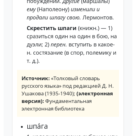
побуждений.
Другие
(маршалы)
ему
(Наполеону)
изменили и
продали шпагу свою.
Лермонтов.
Скрестить шпаги
(книжн.)
—
1)
сразиться один на один в бою, на
дуэли;
2)
перен.
вступить в какое-
н. состязание (в спор, полемику и
т. д.).
Источник:
«Толковый словарь
русского языка» под редакцией Д. Н.
Ушакова (1935-1940);
(электронная
версия):
Фундаментальная
электронная библиотека
шпа́га