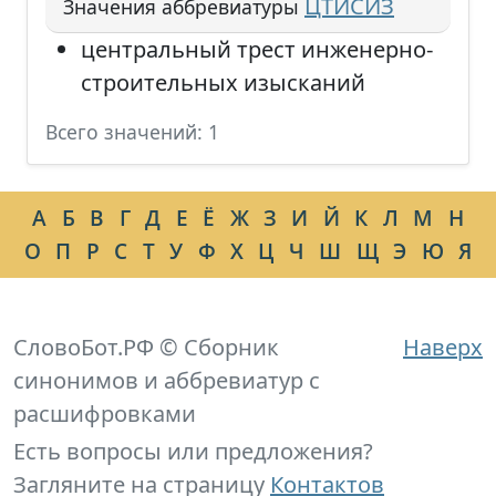
ЦТИСИЗ
Значения аббревиатуры
центральный трест инженерно-
строительных изысканий
Всего значений: 1
А
Б
В
Г
Д
Е
Ё
Ж
З
И
Й
К
Л
М
Н
О
П
Р
С
Т
У
Ф
Х
Ц
Ч
Ш
Щ
Э
Ю
Я
СловоБот.РФ © Сборник
Наверх
синонимов и аббревиатур с
расшифровками
Есть вопросы или предложения?
Загляните на страницу
Контактов