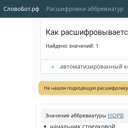
СловоБот.рф
Расшифровки аббревиатур
Как расшифровывает
Найдено значений: 1
автоматизированный к
→
Не нашли подходящую расшифровку
НОРВ
Значения аббревиатуры
начальник стрелковой