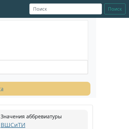
Поиск
та
Значения аббревиатуры
ВШСиТИ