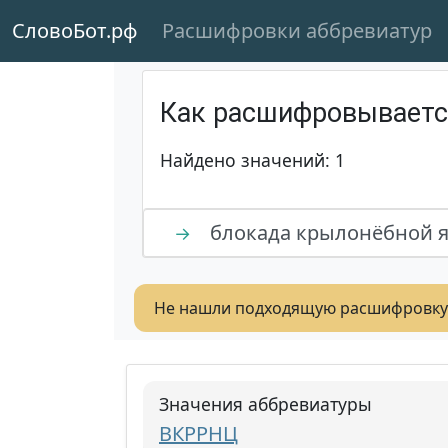
СловоБот.рф
Расшифровки аббревиатур
Как расшифровывает
Найдено значений: 1
блокада крылонёбной 
→
Не нашли подходящую расшифровку
Значения аббревиатуры
ВКРРНЦ