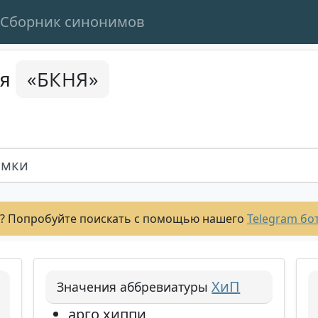
Сборник синонимов
«БКНЯ»
ся
ямки
? Попробуйте поискать с помощью нашего
Telegram бо
ХиП
Значения аббревиатуры
арго хиппи