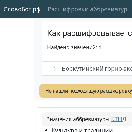
СловоБот.рф
Расшифровки аббревиатур
Как расшифровывает
Найдено значений: 1
Воркутинский горно-эк
→
Не нашли подходящую расшифровку
КТНД
Значения аббревиатуры
Культура и традиции