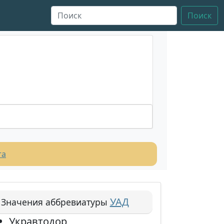
Поиск
та
УАД
Значения аббревиатуры
Укравтодор