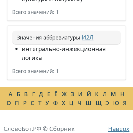
Всего значений: 1
И2Л
Значения аббревиатуры
интегрально-инжекционная
логика
Всего значений: 1
А
Б
В
Г
Д
Е
Ё
Ж
З
И
Й
К
Л
М
Н
О
П
Р
С
Т
У
Ф
Х
Ц
Ч
Ш
Щ
Э
Ю
Я
СловоБот.РФ © Сборник
Наверх