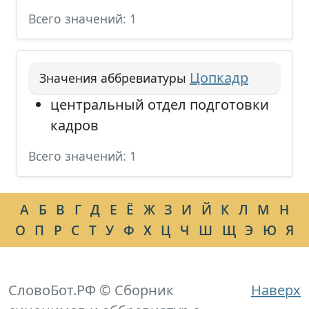
Всего значений: 1
Цопкадр
Значения аббревиатуры
центральный отдел подготовки
кадров
Всего значений: 1
А
Б
В
Г
Д
Е
Ё
Ж
З
И
Й
К
Л
М
Н
О
П
Р
С
Т
У
Ф
Х
Ц
Ч
Ш
Щ
Э
Ю
Я
СловоБот.РФ © Сборник
Наверх