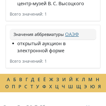
центр-музей В. С. Высоцкого
Всего значений: 1
ОАЭФ
Значения аббревиатуры
открытый аукцион в
электронной форме
Всего значений: 1
А
Б
В
Г
Д
Е
Ё
Ж
З
И
Й
К
Л
М
Н
О
П
Р
С
Т
У
Ф
Х
Ц
Ч
Ш
Щ
Э
Ю
Я