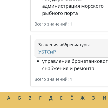
администрация морского
рыбного порта
Всего значений: 1
Значения аббревиатуры
УБТСиР
управление бронетанковог
снабжения и ремонта
Всего значений: 1
А
Б
В
Г
Д
Е
Ё
Ж
З
И