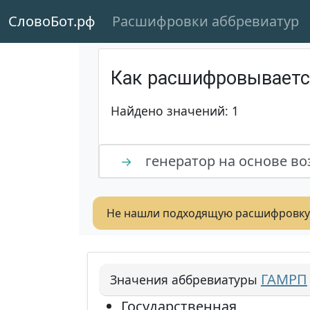
СловоБот.рф
Расшифровки аббревиатур
Как расшифровывает
Найдено значений: 1
генератор на основе в
→
Не нашли подходящую расшифровку
ГАМРП
Значения аббревиатуры
Государственная