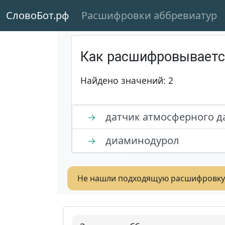
СловоБот.рф
Расшифровки аббревиатур
Как расшифровывает
Найдено значений: 2
датчик атмосферного д
→
диаминодурол
→
Не нашли подходящую расшифровку