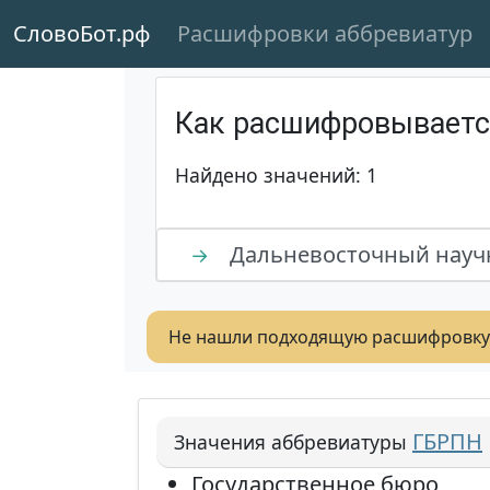
СловоБот.рф
Расшифровки аббревиатур
Как расшифровывает
Найдено значений: 1
Дальневосточный научн
→
Не нашли подходящую расшифровку
ГБРПН
Значения аббревиатуры
Государственное бюро