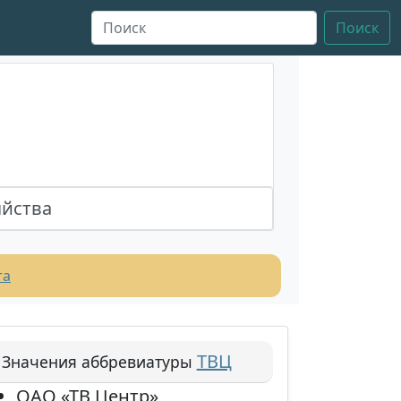
Поиск
яйства
та
ТВЦ
Значения аббревиатуры
ОАО «ТВ Центр»