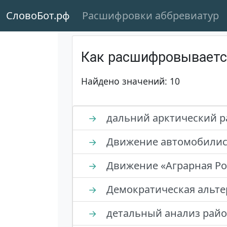
СловоБот.рф
Расшифровки аббревиатур
Как расшифровывает
Найдено значений: 10
дальний арктический р
→
Движение автомобилис
→
Движение «Аграрная Ро
→
Демократическая альте
→
детальный анализ рай
→