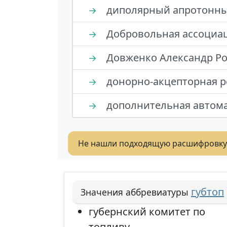
диполярный апротонны
→
Добровольная ассоциац
→
Довженко Александр Р
→
донорно-акцепторная 
→
дополнительная автома
→
Не нашли подходящую расшифровку
губтоп
Значения аббревиатуры
губернский комитет по
топливу