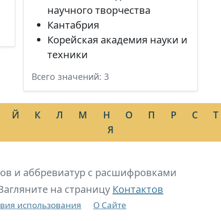
научного творчества
Кантабрия
Корейская академия науки и
техники
Всего значений: 3
Й
К
Л
М
Н
О
П
Р
С
Т
Я
ов и аббревиатур с расшифровками
Загляните на страницу
Контактов
вия использования
О Сайте