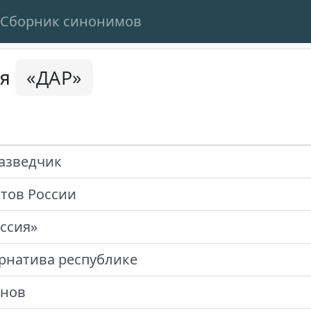
Сборник синонимов
«ДАР»
ся
азведчик
тов России
ссия»
рнатива республике
онов