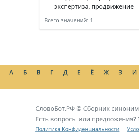
экспертиза, продвижение
Всего значений: 1
А
Б
В
Г
Д
Е
Ё
Ж
З
И
СловоБот.РФ © Сборник синоним
Есть вопросы или предложения? 
Политика Конфиденциальности
Усло