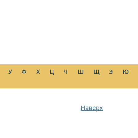
У
Ф
Х
Ц
Ч
Ш
Щ
Э
Ю
Наверх