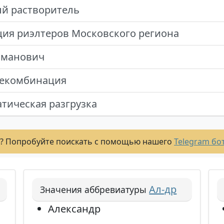
й растворитель
ия риэлтеров Московского региона
оманович
рекомбинация
тическая разгрузка
? Попробуйте поискать с помощью нашего
Telegram бо
Ал-др
Значения аббревиатуры
Александр