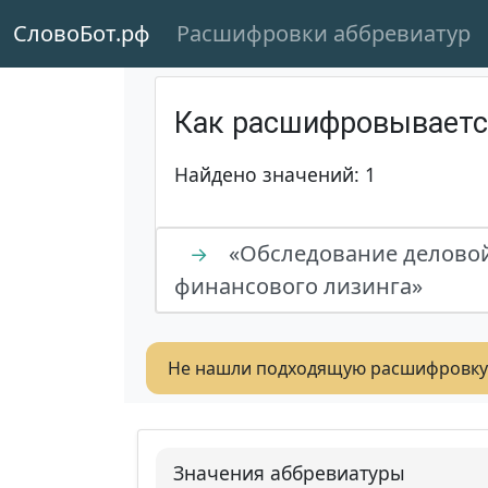
СловоБот.рф
Расшифровки аббревиатур
Как расшифровывает
Найдено значений: 1
«Обследование деловой
→
финансового лизинга»
Не нашли подходящую расшифровку
Значения аббревиатуры