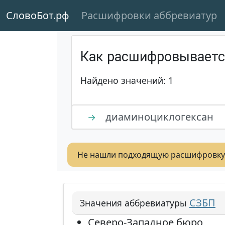
СловоБот.рф
Расшифровки аббревиатур
Как расшифровывает
Найдено значений: 1
диаминоциклогексан
→
Не нашли подходящую расшифровку
СЗБП
Значения аббревиатуры
Северо-Западное бюро