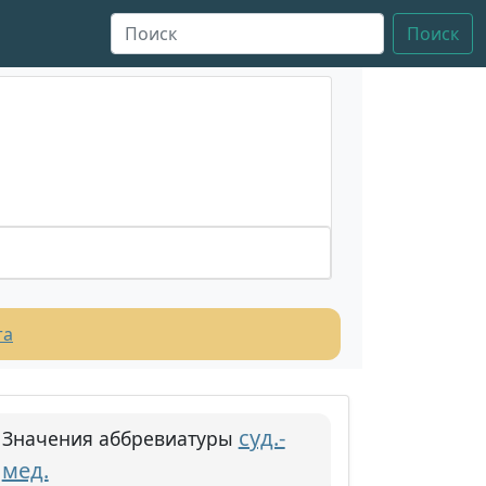
Поиск
та
суд.-
Значения аббревиатуры
мед.