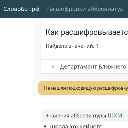
СловоБот.рф
Расшифровки аббревиатур
Как расшифровывает
Найдено значений: 1
Департамент Ближнего 
→
Не нашли подходящую расшифровку
ШХМ
Значения аббревиатуры
школа хоккейного