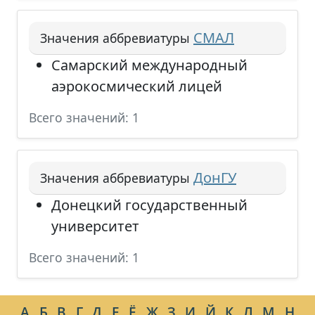
СМАЛ
Значения аббревиатуры
Самарский международный
аэрокосмический лицей
Всего значений: 1
ДонГУ
Значения аббревиатуры
Донецкий государственный
университет
Всего значений: 1
А
Б
В
Г
Д
Е
Ё
Ж
З
И
Й
К
Л
М
Н