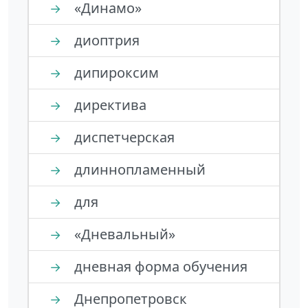
«Динамо»
→
диоптрия
→
дипироксим
→
директива
→
диспетчерская
→
длиннопламенный
→
для
→
«Дневальный»
→
дневная форма обучения
→
Днепропетровск
→