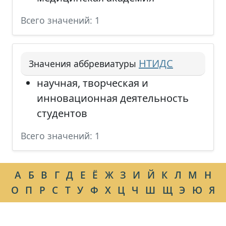
Всего значений: 1
НТИДС
Значения аббревиатуры
научная, творческая и
инновационная деятельность
студентов
Всего значений: 1
А
Б
В
Г
Д
Е
Ё
Ж
З
И
Й
К
Л
М
Н
О
П
Р
С
Т
У
Ф
Х
Ц
Ч
Ш
Щ
Э
Ю
Я