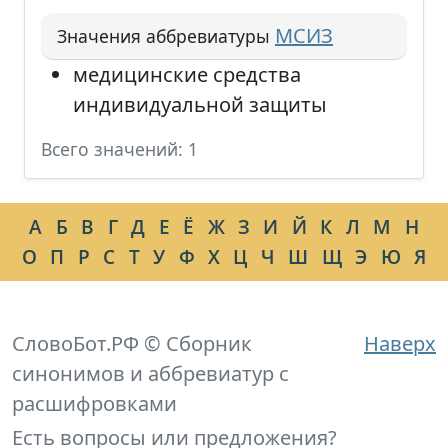
МСИЗ
Значения аббревиатуры
медицинские средства
индивидуальной защиты
Всего значений: 1
А
Б
В
Г
Д
Е
Ё
Ж
З
И
Й
К
Л
М
Н
О
П
Р
С
Т
У
Ф
Х
Ц
Ч
Ш
Щ
Э
Ю
Я
СловоБот.РФ © Сборник
Наверх
синонимов и аббревиатур с
расшифровками
Есть вопросы или предложения?