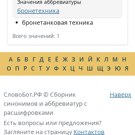
Значения аббревиатуры
бронетехника
бронетанковая техника
Всего значений: 1
А
Б
В
Г
Д
Е
Ё
Ж
З
И
Й
К
Л
М
Н
О
П
Р
С
Т
У
Ф
Х
Ц
Ч
Ш
Щ
Э
Ю
Я
СловоБот.РФ © Сборник
Наверх
синонимов и аббревиатур с
расшифровками
Есть вопросы или предложения?
Загляните на страницу
Контактов