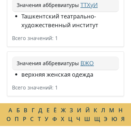
ТТХуИ
Значения аббревиатуры
Ташкентский театрально-
художественный институт
Всего значений: 1
ВЖО
Значения аббревиатуры
верхняя женская одежда
Всего значений: 1
А
Б
В
Г
Д
Е
Ё
Ж
З
И
Й
К
Л
М
Н
О
П
Р
С
Т
У
Ф
Х
Ц
Ч
Ш
Щ
Э
Ю
Я