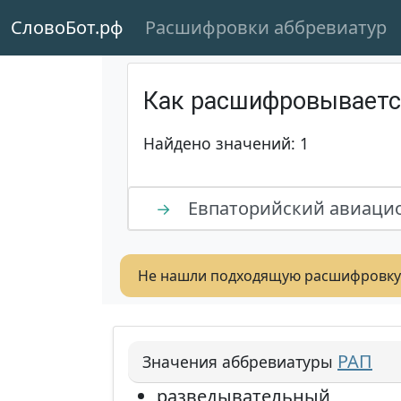
СловоБот.рф
Расшифровки аббревиатур
Как расшифровывает
Найдено значений: 1
Евпаторийский авиаци
→
Не нашли подходящую расшифровку
РАП
Значения аббревиатуры
разведывательный