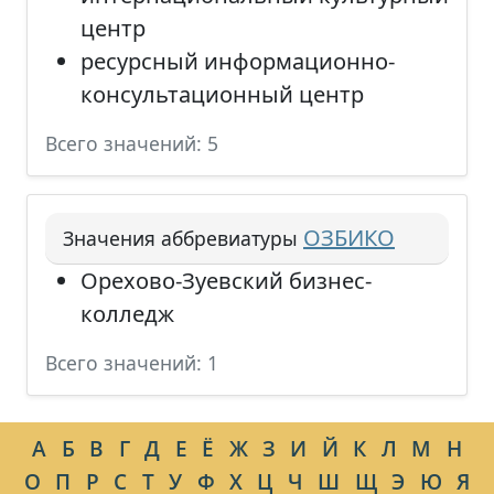
центр
ресурсный информационно-
консультационный центр
Всего значений: 5
ОЗБИКО
Значения аббревиатуры
Орехово-Зуевский бизнес-
колледж
Всего значений: 1
А
Б
В
Г
Д
Е
Ё
Ж
З
И
Й
К
Л
М
Н
О
П
Р
С
Т
У
Ф
Х
Ц
Ч
Ш
Щ
Э
Ю
Я