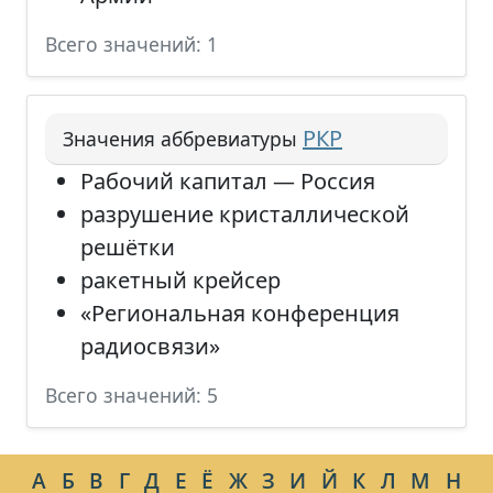
Всего значений: 1
РКР
Значения аббревиатуры
Рабочий капитал — Россия
разрушение кристаллической
решётки
ракетный крейсер
«Региональная конференция
радиосвязи»
Всего значений: 5
А
Б
В
Г
Д
Е
Ё
Ж
З
И
Й
К
Л
М
Н