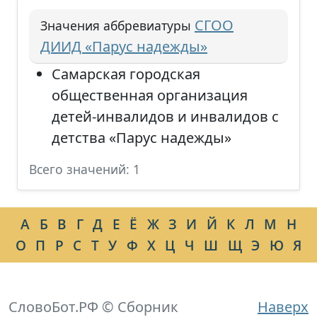
СГОО
Значения аббревиатуры
ДИИД «Парус надежды»
Самарская городская
общественная организация
детей-инвалидов и инвалидов с
детства «Парус надежды»
Всего значений: 1
А
Б
В
Г
Д
Е
Ё
Ж
З
И
Й
К
Л
М
Н
О
П
Р
С
Т
У
Ф
Х
Ц
Ч
Ш
Щ
Э
Ю
Я
СловоБот.РФ © Сборник
Наверх