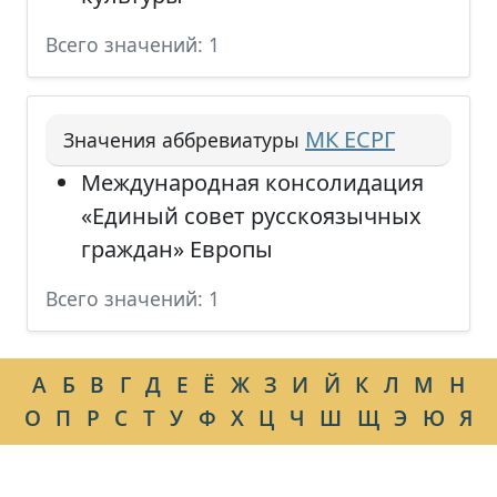
Всего значений: 1
МК ЕСРГ
Значения аббревиатуры
Международная консолидация
«Единый совет русскоязычных
граждан» Европы
Всего значений: 1
А
Б
В
Г
Д
Е
Ё
Ж
З
И
Й
К
Л
М
Н
О
П
Р
С
Т
У
Ф
Х
Ц
Ч
Ш
Щ
Э
Ю
Я